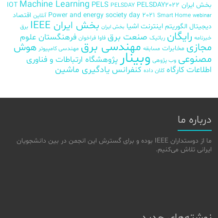
Machine Learning
PELS
بخش ایران
PELSDAY2022
IOT
PELSDAY
Power and energy society day 2021
اقتصاد
Smart Home
آنلاین
webinar
بخش ایران IEEE
اینترنت اشیا
دیجیتال
الگوریتم
برق
بخش ایران
رایگان
صنعت برق
فرهنگستان علوم
خبرنامه
رباتیک
فاوا
فراخوان
مهندسی برق
مجازی
هوش
مخابرات
مسابقه
مهندسی کامپیوتر
وبینار
مصنوعی
پژوهشگاه ارتباطات و فناوری
وب پژوهی
اطلاعات
کارگاه
کنفرانس
یادگیری ماشین
کلان داده
درباره ما
ما از دوستداران IEEE بوده و برای گسترش این انجمن در بین دانشجویان
ایرانی تلاش می‌کنیم.