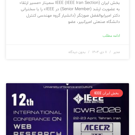
بخش ایران IEEE (IEEE Iran Section) سمینار «مسیر ارتقاء
به عضویت ارشد (Senior Member) در IEEE» را با سخنرانی
دکتر امیرابوالفضل صورتگر (دانشیار گروه مهندسی کنترل
دانشگاه صنعتی امیرکبیر، عضو
ادامه مطلب
مدیر
۸ دی ۱۴۰۴
بدون دیدگاه
بخش ایران IEEE