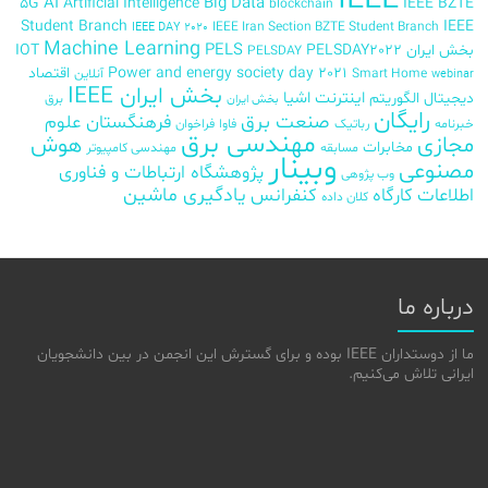
IEEE
AI
Big Data
5G
Artificial Intelligence
IEEE BZTE
blockchain
Student Branch
IEEE
IEEE Iran Section BZTE Student Branch
IEEE DAY 2020
Machine Learning
PELS
بخش ایران
PELSDAY2022
IOT
PELSDAY
Power and energy society day 2021
اقتصاد
Smart Home
آنلاین
webinar
بخش ایران IEEE
اینترنت اشیا
دیجیتال
الگوریتم
برق
بخش ایران
رایگان
صنعت برق
فرهنگستان علوم
خبرنامه
رباتیک
فاوا
فراخوان
مهندسی برق
مجازی
هوش
مخابرات
مسابقه
مهندسی کامپیوتر
وبینار
مصنوعی
پژوهشگاه ارتباطات و فناوری
وب پژوهی
اطلاعات
کارگاه
کنفرانس
یادگیری ماشین
کلان داده
درباره ما
ما از دوستداران IEEE بوده و برای گسترش این انجمن در بین دانشجویان
ایرانی تلاش می‌کنیم.