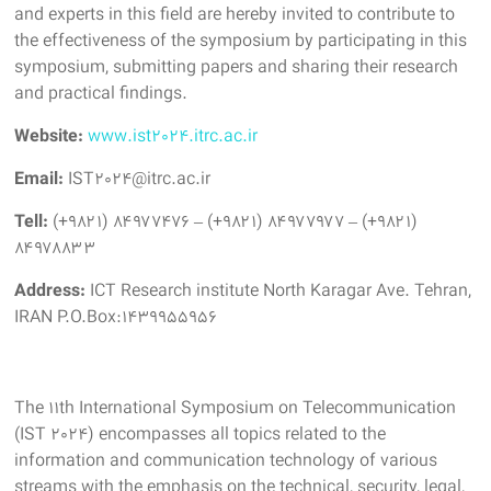
and experts in this field are hereby invited to contribute to
the effectiveness of the symposium by participating in this
symposium, submitting papers and sharing their research
and practical findings.
Website:
www.ist2024.itrc.ac.ir
Email:
IST2024@itrc.ac.ir
Tell:
(+۹۸۲۱) ۸۴۹۷۷۴۷۶ – (+۹۸۲۱) ۸۴۹۷۷۹۷۷ – (+۹۸۲۱)
۸۴۹۷۸۸۳۳
Address:
ICT Research institute North Karagar Ave. Tehran,
IRAN P.O.Box:1439955956
The 11th International Symposium on Telecommunication
(IST 2024) encompasses all topics related to the
information and communication technology of various
streams with the emphasis on the technical, security, legal,