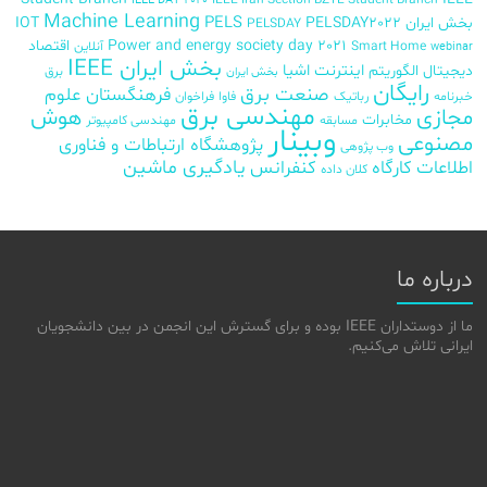
IEEE DAY 2020
Machine Learning
PELS
بخش ایران
PELSDAY2022
IOT
PELSDAY
Power and energy society day 2021
اقتصاد
Smart Home
آنلاین
webinar
بخش ایران IEEE
اینترنت اشیا
دیجیتال
الگوریتم
برق
بخش ایران
رایگان
صنعت برق
فرهنگستان علوم
خبرنامه
رباتیک
فاوا
فراخوان
مهندسی برق
مجازی
هوش
مخابرات
مسابقه
مهندسی کامپیوتر
وبینار
مصنوعی
پژوهشگاه ارتباطات و فناوری
وب پژوهی
اطلاعات
کارگاه
کنفرانس
یادگیری ماشین
کلان داده
درباره ما
ما از دوستداران IEEE بوده و برای گسترش این انجمن در بین دانشجویان
ایرانی تلاش می‌کنیم.