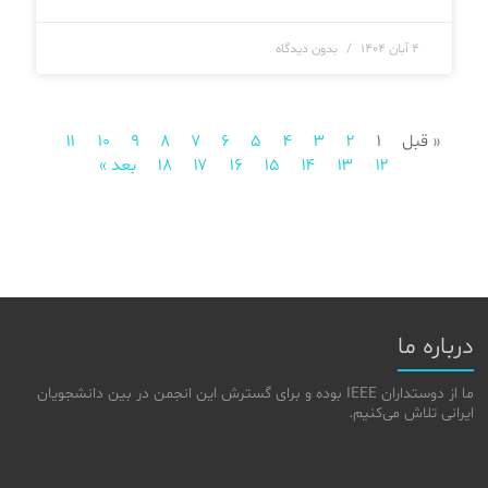
۴ آبان ۱۴۰۴
بدون دیدگاه
« قبل
۱
۲
۳
۴
۵
۶
۷
۸
۹
۱۰
۱۱
۱۲
۱۳
۱۴
۱۵
۱۶
۱۷
۱۸
بعد »
درباره ما
ما از دوستداران IEEE بوده و برای گسترش این انجمن در بین دانشجویان
ایرانی تلاش می‌کنیم.