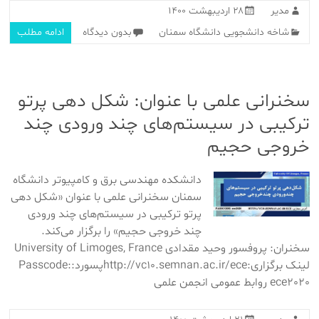
مدیر
۲۸ اردیبهشت ۱۴۰۰
شاخه دانشجویی دانشگاه سمنان
بدون دیدگاه
ادامه مطلب
سخنرانی علمی با عنوان: شکل دهی پرتو
ترکیبی در سیستم‌های چند ورودی چند
خروجی حجیم
دانشکده مهندسی برق و کامپیوتر دانشگاه
سمنان سخنرانی علمی با عنوان «شکل دهی
پرتو ترکیبی در سیستم‌های چند ورودی
چند خروجی حجیم» را برگزار می‌کند.
سخنران: پروفسور وحید مقدادی University of Limoges, France
لینک برگزاری:http://vc10.semnan.ac.ir/eceپسورد:Passcode:
ece2020 روابط عمومی انجمن علمی