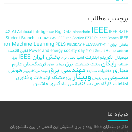
برچسب‌ مطالب
IEEE
AI
Big Data
5G
Artificial Intelligence
IEEE BZTE
blockchain
Student Branch
IEEE
IEEE Iran Section BZTE Student Branch
IEEE DAY 2020
Machine Learning
PELS
بخش ایران
PELSDAY2022
IOT
PELSDAY
Power and energy society day 2021
اقتصاد
Smart Home
آنلاین
webinar
بخش ایران IEEE
اینترنت اشیا
دیجیتال
الگوریتم
برق
بخش ایران
رایگان
صنعت برق
فرهنگستان علوم
خبرنامه
رباتیک
فاوا
فراخوان
مهندسی برق
مجازی
هوش
مخابرات
مسابقه
مهندسی کامپیوتر
وبینار
مصنوعی
پژوهشگاه ارتباطات و فناوری
وب پژوهی
اطلاعات
کارگاه
کنفرانس
یادگیری ماشین
کلان داده
درباره ما
ما از دوستداران IEEE بوده و برای گسترش این انجمن در بین دانشجویان