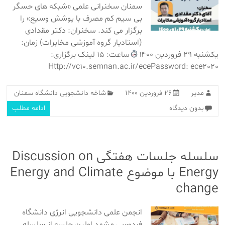
سمنان سخنرانی علمی «شبکه های حسگر
بی سیم کم مصرف با پوشش وسیع» را
برگزار می کند. سخنران: دکتر مقدادی
(استادیار گروه آموزشی مخابرات) زمان:
یکشنبه ۲۹ فروردین ۱۴۰۰
ساعت: ۱۵ لینک برگزاری:
Http://vc10.semnan.ac.ir/ecePassword: ece2020
مدیر
۲۶ فروردین ۱۴۰۰
شاخه دانشجویی دانشگاه سمنان
بدون دیدگاه
ادامه مطلب
سلسله جلسات هفتگی Discussion on
Energy با موضوع Energy and Climate
change
انجمن علمی دانشجویی انرژی دانشگاه
فردوسی مشهد اولین جلسه از سلسله