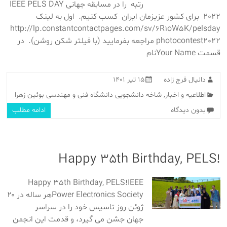
رتبه را در مسابقه جهانی IEEE PELS DAY
2022 برای کشور عزیزمان ایران کسب کنیم. اول به لینک
http://lp.constantcontactpages.com/sv/6R1oW5K/pelsday
photocontest2022 مراجعه بفرمایید (با فیلتر شکن روشن). در
قسمت Your Nameنام
دانیال فرج زاده
۱۵ تیر ۱۴۰۱
اطلاعیه و اخبار
,
شاخه دانشجویی دانشگاه فنی و مهندسی بوئین زهرا
بدون دیدگاه
ادامه مطلب
!Happy 35th Birthday, PELS
Happy 35th Birthday, PELS!IEEE
Power Electronics Societyهر ساله در ۲۰
ژوئن روز تاسیس خود را در سراسر
جهان جشن می گیرد، و قدمت این انجمن