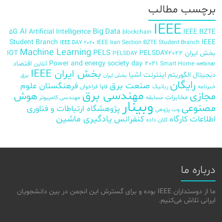
برچسب‌ مطالب
IEEE
AI
Big Data
5G
Artificial Intelligence
IEEE BZTE
blockchain
Student Branch
IEEE
IEEE Iran Section BZTE Student Branch
IEEE DAY 2020
Machine Learning
PELS
بخش ایران
PELSDAY2022
IOT
PELSDAY
Power and energy society day 2021
اقتصاد
Smart Home
آنلاین
webinar
بخش ایران IEEE
اینترنت اشیا
دیجیتال
الگوریتم
برق
بخش ایران
رایگان
صنعت برق
فرهنگستان علوم
خبرنامه
رباتیک
فاوا
فراخوان
مهندسی برق
مجازی
هوش
مخابرات
مسابقه
مهندسی کامپیوتر
وبینار
مصنوعی
پژوهشگاه ارتباطات و فناوری
وب پژوهی
اطلاعات
کارگاه
کنفرانس
یادگیری ماشین
کلان داده
درباره ما
ما از دوستداران IEEE بوده و برای گسترش این انجمن در بین دانشجویان
ایرانی تلاش می‌کنیم.