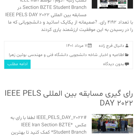
کسب رتبه ?دوم? توسط IEEE Iran
Section BZTE Student Branch در
مسابقه بین المللی IEEE PELS DAY 2022
با تعداد ۴۱۹۲ رای. ?صمیمانه از یکایک اساتید و دانشجویانی که ما
را در رسیدن به این موفقیت ارزشمند یاری کردند
دانیال فرج زاده
۷ مرداد ۱۴۰۱
اطلاعیه و اخبار
,
شاخه دانشجویی دانشگاه فنی و مهندسی بوئین زهرا
بدون دیدگاه
ادامه مطلب
رای گیری مسابقه بین المللی IEEE PELS
DAY 2022
#IEEE_PELS_DAY_2022 لطفا با رای به
عکس *IEEE Iran Section BZTE
Student Branch* کمک کنید تا بهترین