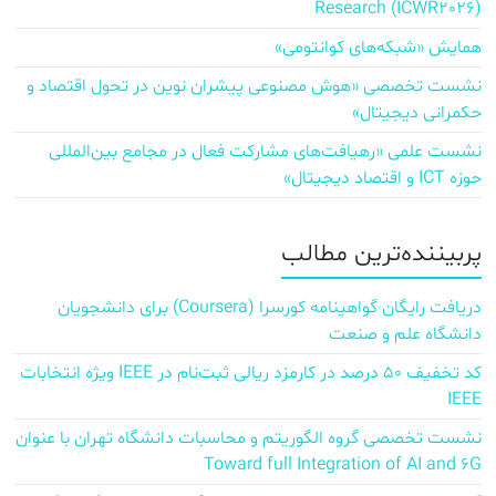
Research (ICWR2026)
همایش «شبکه‌های کوانتومی»
نشست تخصصی «هوش مصنوعی پیشران نوین در تحول اقتصاد و
حکمرانی دیجیتال»
نشست علمی «رهیافت‌های مشارکت فعال در مجامع بین‌المللی
حوزه ICT و اقتصاد دیجیتال»
پربیننده‌ترین مطالب
دریافت رایگان گواهینامه کورسرا (Coursera) برای دانشجویان
دانشگاه علم و صنعت
کد تخفیف ۵۰ درصد در کارمزد ریالی ثبت‌نام در IEEE ویژه انتخابات
IEEE
نشست تخصصی گروه الگوریتم و محاسبات دانشگاه تهران با عنوان
Toward full Integration of AI and 6G