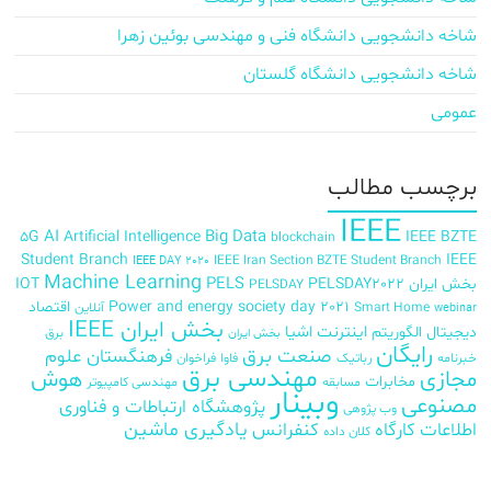
شاخه دانشجویی دانشگاه فنی و مهندسی بوئین زهرا
شاخه دانشجویی دانشگاه گلستان
عمومی
برچسب‌ مطالب
IEEE
AI
Big Data
5G
Artificial Intelligence
IEEE BZTE
blockchain
Student Branch
IEEE
IEEE Iran Section BZTE Student Branch
IEEE DAY 2020
Machine Learning
PELS
بخش ایران
PELSDAY2022
IOT
PELSDAY
Power and energy society day 2021
اقتصاد
Smart Home
آنلاین
webinar
بخش ایران IEEE
اینترنت اشیا
دیجیتال
الگوریتم
برق
بخش ایران
رایگان
صنعت برق
فرهنگستان علوم
خبرنامه
رباتیک
فاوا
فراخوان
مهندسی برق
مجازی
هوش
مخابرات
مسابقه
مهندسی کامپیوتر
وبینار
مصنوعی
پژوهشگاه ارتباطات و فناوری
وب پژوهی
اطلاعات
کارگاه
کنفرانس
یادگیری ماشین
کلان داده