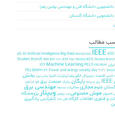
دانشجویی دانشگاه فنی و مهندسی بوئین زهرا
دانشجویی دانشگاه گلستان
ب‌ مطالب
IEEE
AI
Big Data
5G
Artificial Intelligence
IEEE
blockchain
Student Branch
IEEE Iran Section BZTE Student Branc
IEEE DAY 2020
Machine Learning
PELS
ران
IOT
PELSDAY
PELSDAY2022
Power and energy society day 2021
Smar
بخش
اینترنت اشیا
اقتصاد دیجیتال
الگوریتم
آنلاین
بخش ایران
رایگان
IE
صنعت برق
برق
خبرنامه
رباتیک
فاوا
فراخوان
مهندسی برق
مجازی
ستان علوم
مخابرات
مسابقه
وبینار
هوش مصنوعی
پژوهشگاه
کامپیوتر
وب پژوهی
ات و فناوری اطلاعات
کارگاه
کنفرانس
یادگیری
کلان داده
ن