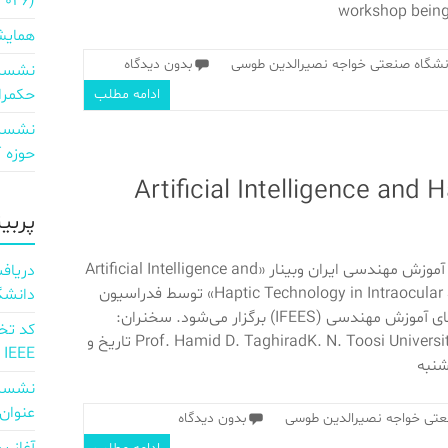
2026)
workshop being
همایش
نشگاه صنعتی خواجه نصیرالدین طوسی
بدون دیدگاه
نشست 
حکمرا
ادامه مطلب
نشست 
حوزه ICT و اقتصاد دیجیتال»
Artificial Intelligence and Haptic 
پربی
به پیشنهاد انجمن آموزش مهندسی ایران وبینار «Artificial Intelligence and
Haptic Technology in Intraocular Surgery Training» توسط فدراسیون
دانشگ
بین‌المللی انجمن‌های آموزش مهندسی (IFEES) برگزار می‌شود. سخنران:
Prof. Hamid D. TaghiradK. N. Toosi University of Technology تاریخ و
IEEE
شنبه
نشست 
عنوان d full Integration of AI and 6G
عتی خواجه نصیرالدین طوسی
بدون دیدگاه