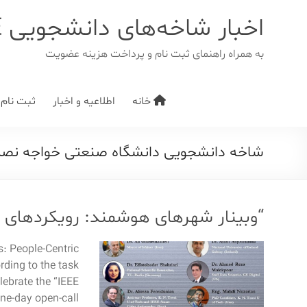
د
دن
اخبار شاخه‌های دانشجویی IEEE
ز
حتوا
به همراه راهنمای ثبت نام و پرداخت هزینه عضویت
خانه
اطلاعیه و اخبار
ثبت نام/ت
شاخه دانشجویی دانشگاه صنعتی خواجه نصی
“وبینار شهرهای هوشمند: رویکردهای مر
es: People-Centric
ding to the task
lebrate the “IEEE
ne-day open-call