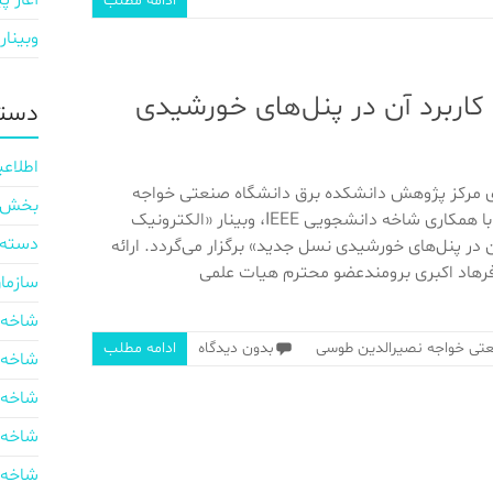
آغاز پی
ادامه مطلب
وبینار
کاربرد آن در پنل‌های خورشیدی
دسته
اطلاعی
ای مرکز پژوهش دانشکده برق دانشگاه صنعتی خواجه
بخش ایر
نصیرالدین طوسی با همکاری شاخه دانشجویی IEEE، وبینار «الکترونیک
دسته‌
آن در پنل‌های خورشیدی نسل جدید» برگزار می‌گردد. ارائه
فرهاد اکبری برومندعضو محترم هیات علمی
سازما
شاخه 
تی خواجه نصیرالدین طوسی
بدون دیدگاه
ادامه مطلب
شاخه 
شاخه 
شاخه 
شاخه 