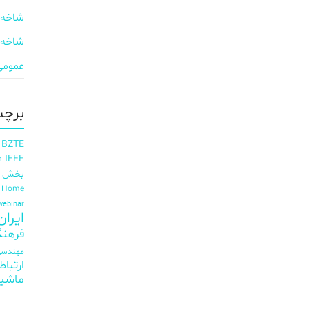
شاخه 
شاخه 
عمومی
برچس
 BZTE
IEEE
h
بخش ای
t Home
webinar
ایران EE
فرهنگ
مهندسی 
ارتباط
ماشی