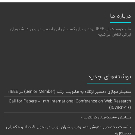
درباره ما
ما از دوستداران IEEE بوده و برای گسترش این انجمن در بین دانشجویان
ایرانی تلاش می‌کنیم.
نوشته‌های جدید
سمینار مجازی «مسیر ارتقاء به عضویت ارشد (Senior Member) در IEEE»
Call for Papers – 12th International Conference on Web Research
(ICWR2026)
همایش «شبکه‌های کوانتومی»
نشست تخصصی «هوش مصنوعی پیشران نوین در تحول اقتصاد و حکمرانی
دیجیتال»