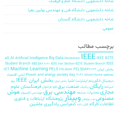
شاخه دانشجویی دانشگاه علم و فرهنگ
شاخه دانشجویی دانشگاه فنی و مهندسی بوئین زهرا
شاخه دانشجویی دانشگاه گلستان
عمومی
برچسب‌ مطالب
IEEE
AI
Big Data
5G
Artificial Intelligence
IEEE BZTE
blockchain
Student Branch
IEEE
IEEE Iran Section BZTE Student Branch
IEEE DAY 2020
Machine Learning
PELS
بخش ایران
PELSDAY2022
IOT
PELSDAY
Power and energy society day 2021
اقتصاد
Smart Home
آنلاین
webinar
بخش ایران IEEE
اینترنت اشیا
دیجیتال
الگوریتم
برق
بخش ایران
رایگان
صنعت برق
فرهنگستان علوم
خبرنامه
رباتیک
فاوا
فراخوان
مهندسی برق
مجازی
هوش
مخابرات
مسابقه
مهندسی کامپیوتر
وبینار
مصنوعی
پژوهشگاه ارتباطات و فناوری
وب پژوهی
اطلاعات
کارگاه
کنفرانس
یادگیری ماشین
کلان داده