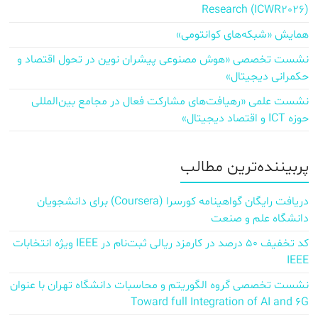
Research (ICWR2026)
همایش «شبکه‌های کوانتومی»
نشست تخصصی «هوش مصنوعی پیشران نوین در تحول اقتصاد و
حکمرانی دیجیتال»
نشست علمی «رهیافت‌های مشارکت فعال در مجامع بین‌المللی
حوزه ICT و اقتصاد دیجیتال»
پربیننده‌ترین مطالب
دریافت رایگان گواهینامه کورسرا (Coursera) برای دانشجویان
دانشگاه علم و صنعت
کد تخفیف ۵۰ درصد در کارمزد ریالی ثبت‌نام در IEEE ویژه انتخابات
IEEE
نشست تخصصی گروه الگوریتم و محاسبات دانشگاه تهران با عنوان
Toward full Integration of AI and 6G