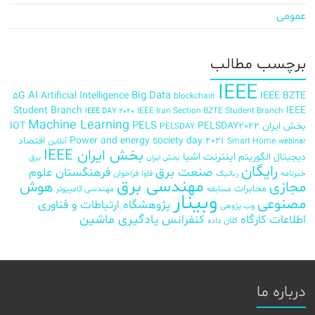
عمومی
برچسب‌ مطالب
IEEE
AI
Big Data
5G
Artificial Intelligence
IEEE BZTE
blockchain
Student Branch
IEEE
IEEE Iran Section BZTE Student Branch
IEEE DAY 2020
Machine Learning
PELS
بخش ایران
PELSDAY2022
IOT
PELSDAY
Power and energy society day 2021
اقتصاد
Smart Home
آنلاین
webinar
بخش ایران IEEE
اینترنت اشیا
دیجیتال
الگوریتم
برق
بخش ایران
رایگان
صنعت برق
فرهنگستان علوم
خبرنامه
رباتیک
فاوا
فراخوان
مهندسی برق
مجازی
هوش
مخابرات
مسابقه
مهندسی کامپیوتر
وبینار
مصنوعی
پژوهشگاه ارتباطات و فناوری
وب پژوهی
اطلاعات
کارگاه
کنفرانس
یادگیری ماشین
کلان داده
درباره ما