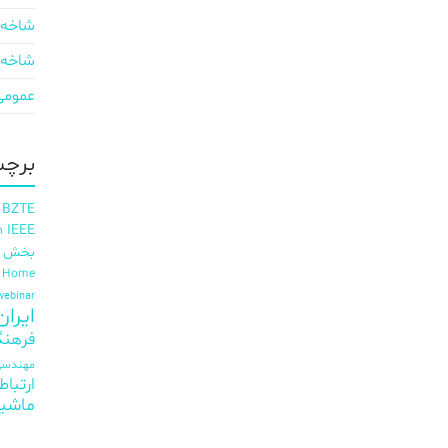
شاخه 
شاخه 
عمومی
برچس
 BZTE
IEEE
h
بخش ای
t Home
webinar
ایران EE
فرهنگ
مهندسی 
ارتباط
ماشی