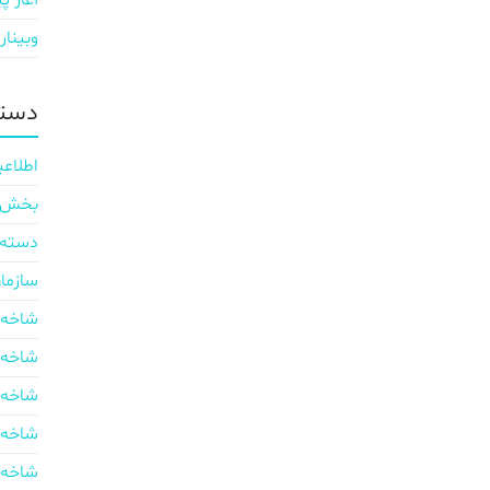
آغاز پی
وبینار
دسته
اطلاعی
بخش ایر
دسته‌
سازما
شاخه 
شاخه 
شاخه 
شاخه 
شاخه 