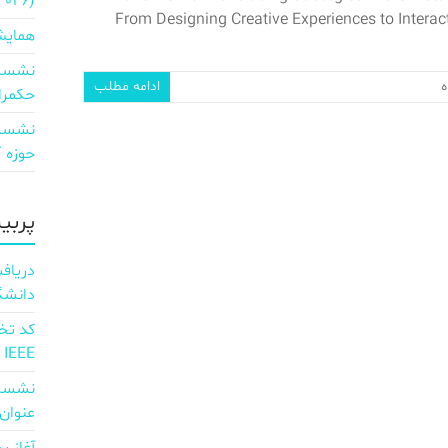
2026)
From Designing Creative Experiences to Interact
همایش
نشست 
ه
ادامه مطلب
حکمرا
نشست 
حوزه ICT و اقتصاد دیجیتال»
پربی
دانشگ
IEEE
نشست 
عنوان d full Integration of AI and 6G