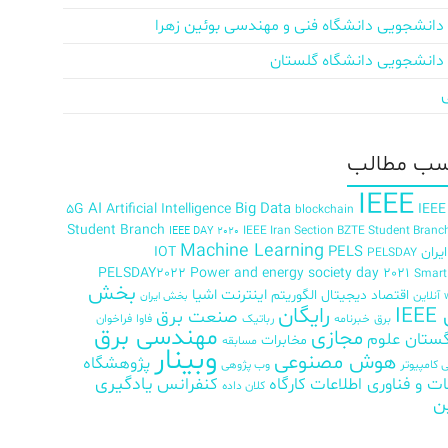
دانشجویی دانشگاه فنی و مهندسی بوئین زهرا
دانشجویی دانشگاه گلستان
ب‌ مطالب
IEEE
AI
Big Data
5G
Artificial Intelligence
IEEE
blockchain
Student Branch
IEEE Iran Section BZTE Student Branc
IEEE DAY 2020
Machine Learning
PELS
ران
IOT
PELSDAY
PELSDAY2022
Power and energy society day 2021
Smar
بخش
اینترنت اشیا
اقتصاد دیجیتال
الگوریتم
آنلاین
بخش ایران
رایگان
IE
صنعت برق
برق
خبرنامه
رباتیک
فاوا
فراخوان
مهندسی برق
مجازی
ستان علوم
مخابرات
مسابقه
وبینار
هوش مصنوعی
پژوهشگاه
کامپیوتر
وب پژوهی
ات و فناوری اطلاعات
کارگاه
کنفرانس
یادگیری
کلان داده
ن