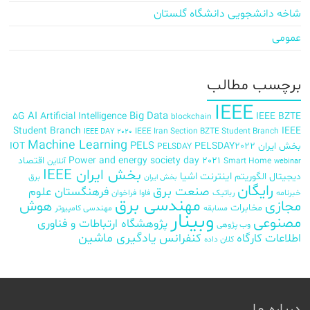
شاخه دانشجویی دانشگاه گلستان
عمومی
برچسب‌ مطالب
IEEE
AI
Big Data
5G
Artificial Intelligence
IEEE BZTE
blockchain
Student Branch
IEEE
IEEE Iran Section BZTE Student Branch
IEEE DAY 2020
Machine Learning
PELS
بخش ایران
PELSDAY2022
IOT
PELSDAY
Power and energy society day 2021
اقتصاد
Smart Home
آنلاین
webinar
بخش ایران IEEE
اینترنت اشیا
دیجیتال
الگوریتم
برق
بخش ایران
رایگان
صنعت برق
فرهنگستان علوم
خبرنامه
رباتیک
فاوا
فراخوان
مهندسی برق
مجازی
هوش
مخابرات
مسابقه
مهندسی کامپیوتر
وبینار
مصنوعی
پژوهشگاه ارتباطات و فناوری
وب پژوهی
اطلاعات
کارگاه
کنفرانس
یادگیری ماشین
کلان داده