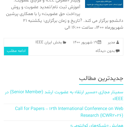
وبینار «معرفی IEEE و مزایای عضویت:
آموزش ثبت نام/تمدید عضویت و روش
پرداخت حق عضویت» را با همکاری پرشین
دانشجو برگزار می کند. ?تاریخ و زمان برگزاری: یکشنبه ۲۱
شهریورماه ۱۴۰۰، ساعت ۱۶:۰۰ الی
مدیر
۱۹ شهریور ۱۴۰۰
بخش ایران IEEE
بدون دیدگاه
ادامه مطلب
جدیدترین مطالب
سمینار مجازی «مسیر ارتقاء به عضویت ارشد (Senior Member) در
IEEE»
Call for Papers – 12th International Conference on Web
Research (ICWR2026)
همایش «شبکه‌های کوانتومی»