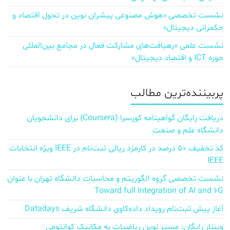
نشست تخصصی «هوش مصنوعی پیشران نوین در تحول اقتصاد و
حکمرانی دیجیتال»
نشست علمی «رهیافت‌های مشارکت فعال در مجامع بین‌المللی
حوزه ICT و اقتصاد دیجیتال»
پربیننده‌ترین مطالب
دریافت رایگان گواهینامه کورسرا (Coursera) برای دانشجویان
دانشگاه علم و صنعت
کد تخفیف ۵۰ درصد در کارمزد ریالی ثبت‌نام در IEEE ویژه انتخابات
IEEE
نشست تخصصی گروه الگوریتم و محاسبات دانشگاه تهران با عنوان
Toward full Integration of AI and 6G
آغاز پیش‌ ثبت‌نام رویداد داده‌کاوی دانشگاه شریف Datadays
وبینار رایگان: مسیر نوین ریاضیات به مکانیک کوانتومی