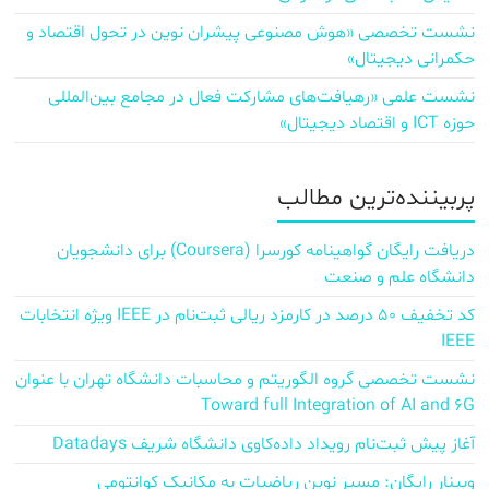
نشست تخصصی «هوش مصنوعی پیشران نوین در تحول اقتصاد و
حکمرانی دیجیتال»
نشست علمی «رهیافت‌های مشارکت فعال در مجامع بین‌المللی
حوزه ICT و اقتصاد دیجیتال»
پربیننده‌ترین مطالب
دریافت رایگان گواهینامه کورسرا (Coursera) برای دانشجویان
دانشگاه علم و صنعت
کد تخفیف ۵۰ درصد در کارمزد ریالی ثبت‌نام در IEEE ویژه انتخابات
IEEE
نشست تخصصی گروه الگوریتم و محاسبات دانشگاه تهران با عنوان
Toward full Integration of AI and 6G
آغاز پیش‌ ثبت‌نام رویداد داده‌کاوی دانشگاه شریف Datadays
وبینار رایگان: مسیر نوین ریاضیات به مکانیک کوانتومی