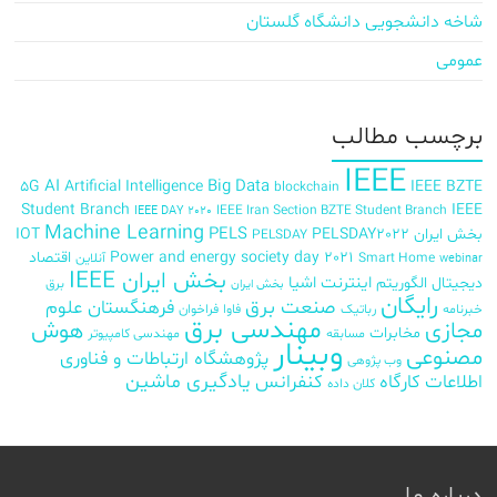
شاخه دانشجویی دانشگاه گلستان
عمومی
برچسب‌ مطالب
IEEE
AI
Big Data
5G
Artificial Intelligence
IEEE BZTE
blockchain
Student Branch
IEEE
IEEE Iran Section BZTE Student Branch
IEEE DAY 2020
Machine Learning
PELS
بخش ایران
PELSDAY2022
IOT
PELSDAY
Power and energy society day 2021
اقتصاد
Smart Home
آنلاین
webinar
بخش ایران IEEE
اینترنت اشیا
دیجیتال
الگوریتم
برق
بخش ایران
رایگان
صنعت برق
فرهنگستان علوم
خبرنامه
رباتیک
فاوا
فراخوان
مهندسی برق
مجازی
هوش
مخابرات
مسابقه
مهندسی کامپیوتر
وبینار
مصنوعی
پژوهشگاه ارتباطات و فناوری
وب پژوهی
اطلاعات
کارگاه
کنفرانس
یادگیری ماشین
کلان داده