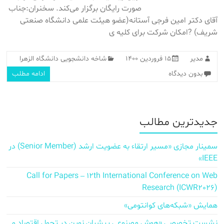
صورت رایگان برگزار می‌کند. سخنران:جناب
آقای دکتر امین فرجی آستانه(عضو هیئت علمی دانشگاه صنعتی
شریف) ?امکان شرکت برای کلیه ی
مدیر
۱۵ فروردین ۱۴۰۰
شاخه دانشجویی دانشگاه الزهرا
بدون دیدگاه
ادامه مطلب
جدیدترین مطالب
سمینار مجازی «مسیر ارتقاء به عضویت ارشد (Senior Member) در
IEEE»
Call for Papers – 12th International Conference on Web
Research (ICWR2026)
همایش «شبکه‌های کوانتومی»
نشست تخصصی «هوش مصنوعی پیشران نوین در تحول اقتصاد و