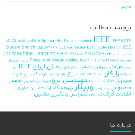
عمومی
برچسب‌ مطالب
IEEE
AI
Big Data
5G
Artificial Intelligence
IEEE BZTE
blockchain
Student Branch
IEEE
IEEE Iran Section BZTE Student Branch
IEEE DAY 2020
Machine Learning
PELS
بخش ایران
PELSDAY2022
IOT
PELSDAY
Power and energy society day 2021
اقتصاد
Smart Home
آنلاین
webinar
بخش ایران IEEE
اینترنت اشیا
دیجیتال
الگوریتم
برق
بخش ایران
رایگان
صنعت برق
فرهنگستان علوم
خبرنامه
رباتیک
فاوا
فراخوان
مهندسی برق
مجازی
هوش
مخابرات
مسابقه
مهندسی کامپیوتر
وبینار
مصنوعی
پژوهشگاه ارتباطات و فناوری
وب پژوهی
اطلاعات
کارگاه
کنفرانس
یادگیری ماشین
کلان داده
درباره ما