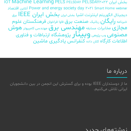
Machine Learning
PELS
بخش ایران
PELSDAY2022
IOT
PELSDAY
Power and energy society day 2021
اقتصاد
Smart Home
آنلاین
webinar
بخش ایران IEEE
اینترنت اشیا
دیجیتال
الگوریتم
برق
بخش ایران
رایگان
صنعت برق
فرهنگستان علوم
خبرنامه
رباتیک
فاوا
فراخوان
مهندسی برق
مجازی
هوش
مخابرات
مسابقه
مهندسی کامپیوتر
وبینار
مصنوعی
پژوهشگاه ارتباطات و فناوری
وب پژوهی
اطلاعات
کارگاه
کنفرانس
یادگیری ماشین
کلان داده
درباره ما
ما از دوستداران IEEE بوده و برای گسترش این انجمن در بین دانشجویان
ایرانی تلاش می‌کنیم.
نوشته‌های جدید