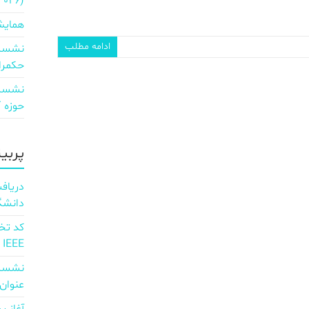
2026)
همایش
ادامه مطلب
نشست 
حکمرا
نشست 
حوزه ICT و اقتصاد دیجیتال»
پربی
دانشگ
IEEE
نشست 
عنوان d full Integration of AI and 6G