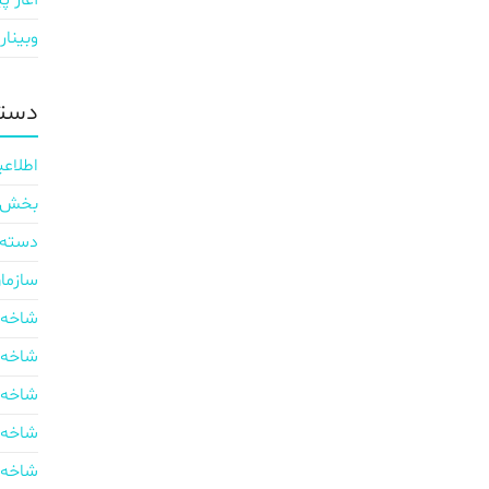
آغاز پی
وبینار
دسته
اطلاعی
بخش ایر
دسته‌
سازما
شاخه 
شاخه 
شاخه 
شاخه 
شاخه 