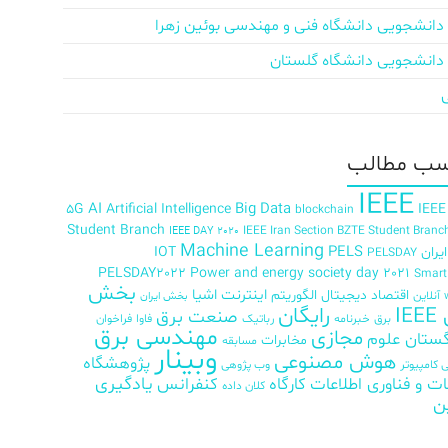
دانشجویی دانشگاه فنی و مهندسی بوئین زهرا
دانشجویی دانشگاه گلستان
ب‌ مطالب
IEEE
AI
Big Data
5G
Artificial Intelligence
IEEE
blockchain
Student Branch
IEEE Iran Section BZTE Student Branc
IEEE DAY 2020
Machine Learning
PELS
ران
IOT
PELSDAY
PELSDAY2022
Power and energy society day 2021
Smar
بخش
اینترنت اشیا
اقتصاد دیجیتال
الگوریتم
آنلاین
بخش ایران
رایگان
IE
صنعت برق
برق
خبرنامه
رباتیک
فاوا
فراخوان
مهندسی برق
مجازی
ستان علوم
مخابرات
مسابقه
وبینار
هوش مصنوعی
پژوهشگاه
کامپیوتر
وب پژوهی
ات و فناوری اطلاعات
کارگاه
کنفرانس
یادگیری
کلان داده
ن