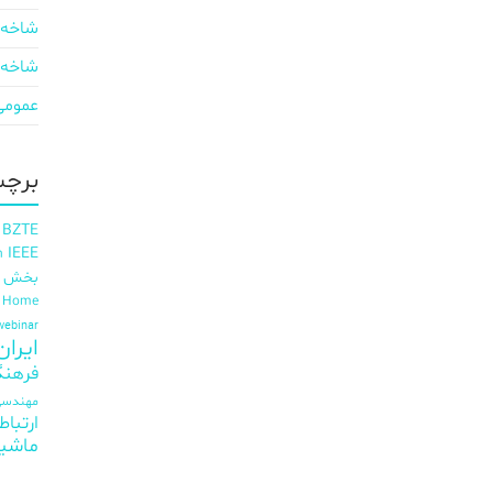
شاخه 
شاخه 
عمومی
برچس
 BZTE
IEEE
h
بخش ای
t Home
webinar
ایران EE
فرهنگ
مهندسی 
ارتباط
ماشی