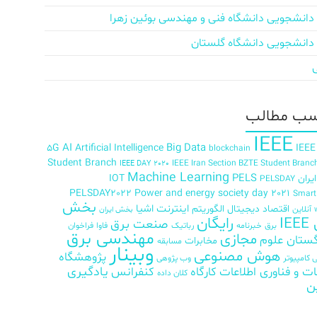
دانشجویی دانشگاه فنی و مهندسی بوئین زهرا
دانشجویی دانشگاه گلستان
ب‌ مطالب
IEEE
AI
Big Data
5G
Artificial Intelligence
IEEE
blockchain
Student Branch
IEEE Iran Section BZTE Student Branc
IEEE DAY 2020
Machine Learning
PELS
ران
IOT
PELSDAY
PELSDAY2022
Power and energy society day 2021
Smar
بخش
اینترنت اشیا
اقتصاد دیجیتال
الگوریتم
آنلاین
بخش ایران
رایگان
IE
صنعت برق
برق
خبرنامه
رباتیک
فاوا
فراخوان
مهندسی برق
مجازی
ستان علوم
مخابرات
مسابقه
وبینار
هوش مصنوعی
پژوهشگاه
کامپیوتر
وب پژوهی
ات و فناوری اطلاعات
کارگاه
کنفرانس
یادگیری
کلان داده
ن