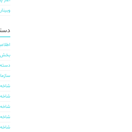
آغاز پی
وبینار
دسته
اطلاعی
بخش ایر
دسته‌
سازما
شاخه 
شاخه 
شاخه 
شاخه 
شاخه 