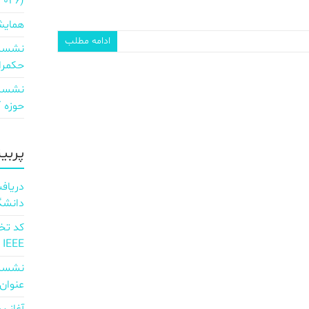
2026)
همایش
ادامه مطلب
نشست 
حکمرا
نشست 
حوزه ICT و اقتصاد دیجیتال»
پربی
دانشگ
IEEE
نشست 
عنوان d full Integration of AI and 6G