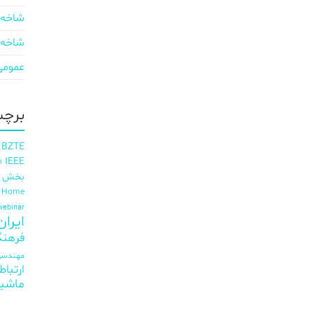
شاخه 
شاخه 
عمومی
برچس
 BZTE
IEEE
h
بخش ای
t Home
webinar
ایران EE
فرهنگ
مهندسی 
ارتباط
ماشی