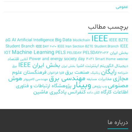
عمومی
برچسب‌ مطالب
IEEE
AI
Big Data
5G
Artificial Intelligence
IEEE BZTE
blockchain
Student Branch
IEEE
IEEE Iran Section BZTE Student Branch
IEEE DAY 2020
Machine Learning
PELS
بخش ایران
PELSDAY2022
IOT
PELSDAY
Power and energy society day 2021
اقتصاد
Smart Home
آنلاین
webinar
بخش ایران IEEE
اینترنت اشیا
دیجیتال
الگوریتم
برق
بخش ایران
رایگان
صنعت برق
فرهنگستان علوم
خبرنامه
رباتیک
فاوا
فراخوان
مهندسی برق
مجازی
هوش
مخابرات
مسابقه
مهندسی کامپیوتر
وبینار
مصنوعی
پژوهشگاه ارتباطات و فناوری
وب پژوهی
اطلاعات
کارگاه
کنفرانس
یادگیری ماشین
کلان داده
درباره ما