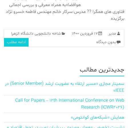
هوافضا»به همراه معرفی و بررسی اجمالی
فناوری های همگرا ?‍? مدرس:سرکار خانم مهندس فاطمه خسرو نژاد
برگزیده
مدیر
۱۷ فروردین ۱۴۰۰
شاخه دانشجویی دانشگاه الزهرا
بدون دیدگاه
ادامه مطلب
جدیدترین مطالب
سمینار مجازی «مسیر ارتقاء به عضویت ارشد (Senior Member) در
IEEE»
Call for Papers – 12th International Conference on Web
Research (ICWR2026)
همایش «شبکه‌های کوانتومی»
نشست تخصصی «هوش مصنوعی پیشران نوین در تحول اقتصاد و