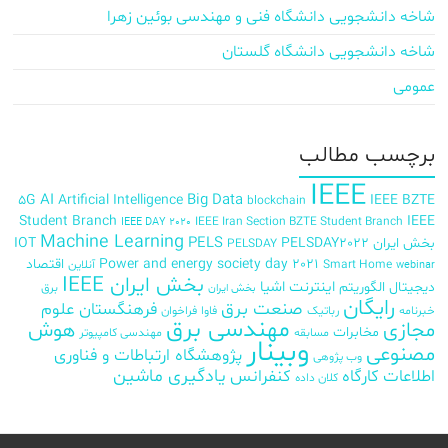
شاخه دانشجویی دانشگاه فنی و مهندسی بوئین زهرا
شاخه دانشجویی دانشگاه گلستان
عمومی
برچسب‌ مطالب
IEEE
AI
Big Data
5G
Artificial Intelligence
IEEE BZTE
blockchain
Student Branch
IEEE
IEEE Iran Section BZTE Student Branch
IEEE DAY 2020
Machine Learning
PELS
بخش ایران
PELSDAY2022
IOT
PELSDAY
Power and energy society day 2021
اقتصاد
Smart Home
آنلاین
webinar
بخش ایران IEEE
اینترنت اشیا
دیجیتال
الگوریتم
برق
بخش ایران
رایگان
صنعت برق
فرهنگستان علوم
خبرنامه
رباتیک
فاوا
فراخوان
مهندسی برق
مجازی
هوش
مخابرات
مسابقه
مهندسی کامپیوتر
وبینار
مصنوعی
پژوهشگاه ارتباطات و فناوری
وب پژوهی
اطلاعات
کارگاه
کنفرانس
یادگیری ماشین
کلان داده