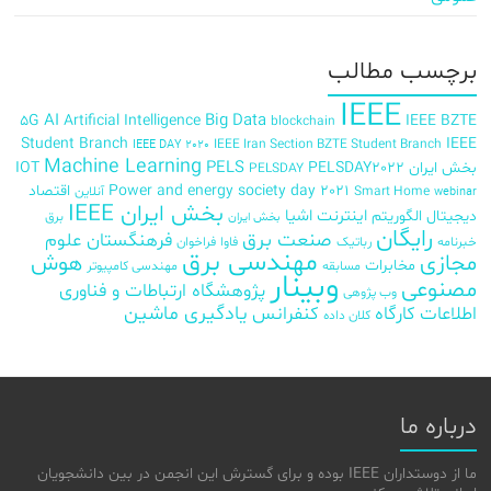
برچسب‌ مطالب
IEEE
AI
Big Data
5G
Artificial Intelligence
IEEE BZTE
blockchain
Student Branch
IEEE
IEEE Iran Section BZTE Student Branch
IEEE DAY 2020
Machine Learning
PELS
بخش ایران
PELSDAY2022
IOT
PELSDAY
Power and energy society day 2021
اقتصاد
Smart Home
آنلاین
webinar
بخش ایران IEEE
اینترنت اشیا
دیجیتال
الگوریتم
برق
بخش ایران
رایگان
صنعت برق
فرهنگستان علوم
خبرنامه
رباتیک
فاوا
فراخوان
مهندسی برق
مجازی
هوش
مخابرات
مسابقه
مهندسی کامپیوتر
وبینار
مصنوعی
پژوهشگاه ارتباطات و فناوری
وب پژوهی
اطلاعات
کارگاه
کنفرانس
یادگیری ماشین
کلان داده
درباره ما
ما از دوستداران IEEE بوده و برای گسترش این انجمن در بین دانشجویان