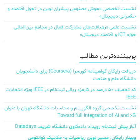
نشست تخصصی «هوش مصنوعی پیشران نوین در تحول اقتصاد و
حکمرانی دیجیتال»
نشست علمی «رهیافت‌های مشارکت فعال در مجامع بین‌المللی
حوزه ICT و اقتصاد دیجیتال»
پربیننده‌ترین مطالب
دریافت رایگان گواهینامه کورسرا (Coursera) برای دانشجویان
دانشگاه علم و صنعت
کد تخفیف ۵۰ درصد در کارمزد ریالی ثبت‌نام در IEEE ویژه انتخابات
IEEE
نشست تخصصی گروه الگوریتم و محاسبات دانشگاه تهران با عنوان
Toward full Integration of AI and 6G
آغاز پیش‌ ثبت‌نام رویداد داده‌کاوی دانشگاه شریف Datadays
وبینار رایگان: مسیر نوین ریاضیات به مکانیک کوانتومی