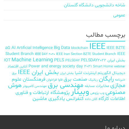
شاخه دانشجویی دانشگاه گلستان
عمومی
برچسب‌ مطالب
IEEE
AI
Big Data
5G
Artificial Intelligence
IEEE BZTE
blockchain
Student Branch
IEEE
IEEE Iran Section BZTE Student Branch
IEEE DAY 2020
Machine Learning
PELS
بخش ایران
PELSDAY2022
IOT
PELSDAY
Power and energy society day 2021
اقتصاد
Smart Home
آنلاین
webinar
بخش ایران IEEE
اینترنت اشیا
دیجیتال
الگوریتم
برق
بخش ایران
رایگان
صنعت برق
فرهنگستان علوم
خبرنامه
رباتیک
فاوا
فراخوان
مهندسی برق
مجازی
هوش
مخابرات
مسابقه
مهندسی کامپیوتر
وبینار
مصنوعی
پژوهشگاه ارتباطات و فناوری
وب پژوهی
اطلاعات
کارگاه
کنفرانس
یادگیری ماشین
کلان داده
درباره ما