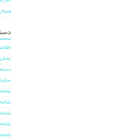
آغاز پی
وبینار
دسته
اطلاعی
بخش ایر
دسته‌
سازما
شاخه 
شاخه 
شاخه 
شاخه 
شاخه 