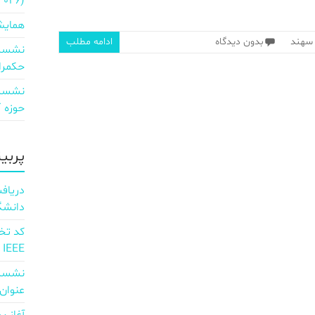
2026)
همایش
 سهند
بدون دیدگاه
ادامه مطلب
نشست 
حکمرا
نشست 
حوزه ICT و اقتصاد دیجیتال»
پربی
دانشگ
IEEE
نشست 
عنوان d full Integration of AI and 6G