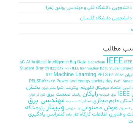
دانشجویی دانشگاه فنی و مهندسی بوئین زهرا
دانشجویی دانشگاه گلستان
ب‌ مطالب
IEEE
AI
Big Data
5G
Artificial Intelligence
IEEE
blockchain
Student Branch
IEEE Iran Section BZTE Student Branc
IEEE DAY 2020
Machine Learning
PELS
ران
IOT
PELSDAY
PELSDAY2022
Power and energy society day 2021
Smar
بخش
اینترنت اشیا
اقتصاد دیجیتال
الگوریتم
آنلاین
بخش ایران
رایگان
IE
صنعت برق
برق
خبرنامه
رباتیک
فاوا
فراخوان
مهندسی برق
مجازی
ستان علوم
مخابرات
مسابقه
وبینار
هوش مصنوعی
پژوهشگاه
کامپیوتر
وب پژوهی
ات و فناوری اطلاعات
کارگاه
کنفرانس
یادگیری
کلان داده
ن