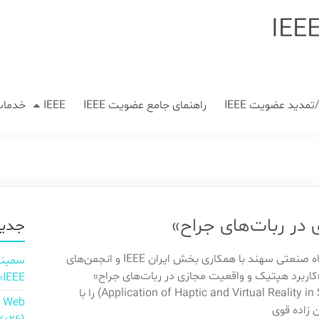
مدید عضویت IEEE
راهنمای جامع عضویت IEEE
IEEE
خدمات
 در ربات‌های جراح»
جدید
شاخه IEEE دانشگاه صنعتی سهند با همکاری بخش ایران IEEE و انجمن‌های
«کاربرد هپتیک و واقعیت مجازی در ربات‌های جراح»
IEEE»
(Application of Haptic and Virtual Reality in Surgical Robots) را با
n Web
ن زاده قوی