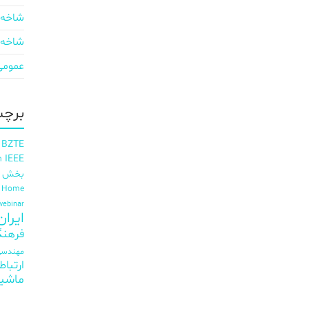
شاخه 
شاخه 
عمومی
برچس
 BZTE
IEEE
h
بخش ای
t Home
webinar
ایران EE
فرهنگ
مهندسی 
ارتباط
ماشی