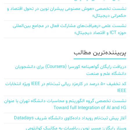
نشست تخصصی «هوش مصنوعی پیشران نوین در تحول اقتصاد و
حکمرانی دیجیتال»
نشست علمی «رهیافت‌های مشارکت فعال در مجامع بین‌المللی
حوزه ICT و اقتصاد دیجیتال»
پربیننده‌ترین مطالب
دریافت رایگان گواهینامه کورسرا (Coursera) برای دانشجویان
دانشگاه علم و صنعت
کد تخفیف ۵۰ درصد در کارمزد ریالی ثبت‌نام در IEEE ویژه انتخابات
IEEE
نشست تخصصی گروه الگوریتم و محاسبات دانشگاه تهران با عنوان
Toward full Integration of AI and 6G
آغاز پیش‌ ثبت‌نام رویداد داده‌کاوی دانشگاه شریف Datadays
وبینار رایگان: مسیر نوین ریاضیات به مکانیک کوانتومی