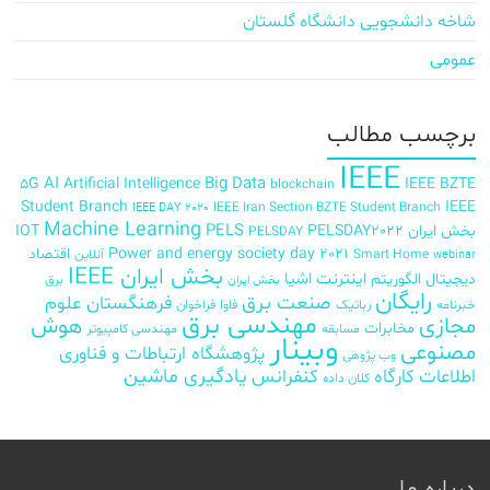
شاخه دانشجویی دانشگاه گلستان
عمومی
برچسب‌ مطالب
IEEE
AI
Big Data
5G
Artificial Intelligence
IEEE BZTE
blockchain
Student Branch
IEEE
IEEE Iran Section BZTE Student Branch
IEEE DAY 2020
Machine Learning
PELS
بخش ایران
PELSDAY2022
IOT
PELSDAY
Power and energy society day 2021
اقتصاد
Smart Home
آنلاین
webinar
بخش ایران IEEE
اینترنت اشیا
دیجیتال
الگوریتم
برق
بخش ایران
رایگان
صنعت برق
فرهنگستان علوم
خبرنامه
رباتیک
فاوا
فراخوان
مهندسی برق
مجازی
هوش
مخابرات
مسابقه
مهندسی کامپیوتر
وبینار
مصنوعی
پژوهشگاه ارتباطات و فناوری
وب پژوهی
اطلاعات
کارگاه
کنفرانس
یادگیری ماشین
کلان داده