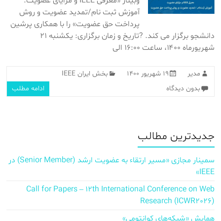
وبینار «معرفی IEEE و مزایای عضویت:
آموزش ثبت نام/تمدید عضویت و روش
پرداخت حق عضویت» را با همکاری پرشین
دانشجو برگزار می کند. ?تاریخ و زمان برگزاری: یکشنبه ۲۱
شهریورماه ۱۴۰۰، ساعت ۱۶:۰۰ الی
مدیر
۱۹ شهریور ۱۴۰۰
بخش ایران IEEE
بدون دیدگاه
ادامه مطلب
جدیدترین مطالب
سمینار مجازی «مسیر ارتقاء به عضویت ارشد (Senior Member) در
IEEE»
Call for Papers – 12th International Conference on Web
Research (ICWR2026)
همایش «شبکه‌های کوانتومی»