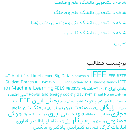
شاخه دانشجویی دانشگاه علم و صنعت
شاخه دانشجویی دانشگاه علم و فرهنگ
شاخه دانشجویی دانشگاه فنی و مهندسی بوئین زهرا
شاخه دانشجویی دانشگاه گلستان
عمومی
برچسب‌ مطالب
IEEE
AI
Big Data
5G
Artificial Intelligence
IEEE BZTE
blockchain
Student Branch
IEEE
IEEE Iran Section BZTE Student Branch
IEEE DAY 2020
Machine Learning
PELS
بخش ایران
PELSDAY2022
IOT
PELSDAY
Power and energy society day 2021
اقتصاد
Smart Home
آنلاین
webinar
بخش ایران IEEE
اینترنت اشیا
دیجیتال
الگوریتم
برق
بخش ایران
رایگان
صنعت برق
فرهنگستان علوم
خبرنامه
رباتیک
فاوا
فراخوان
مهندسی برق
مجازی
هوش
مخابرات
مسابقه
مهندسی کامپیوتر
وبینار
مصنوعی
پژوهشگاه ارتباطات و فناوری
وب پژوهی
اطلاعات
کارگاه
کنفرانس
یادگیری ماشین
کلان داده