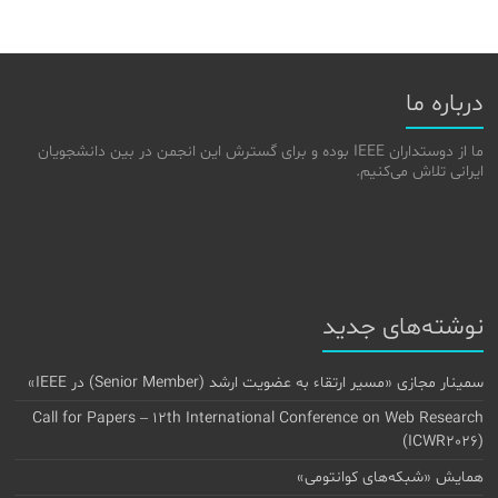
درباره ما
ما از دوستداران IEEE بوده و برای گسترش این انجمن در بین دانشجویان
ایرانی تلاش می‌کنیم.
نوشته‌های جدید
سمینار مجازی «مسیر ارتقاء به عضویت ارشد (Senior Member) در IEEE»
Call for Papers – 12th International Conference on Web Research
(ICWR2026)
همایش «شبکه‌های کوانتومی»