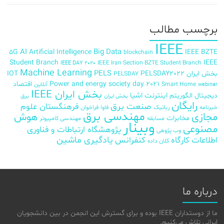
برچسب‌ مطالب
IEEE
AI
Big Data
5G
Artificial Intelligence
IEEE BZTE
blockchain
Student Branch
IEEE
IEEE Iran Section BZTE Student Branch
IEEE DAY 2020
Machine Learning
PELS
بخش ایران
PELSDAY2022
IOT
PELSDAY
Power and energy society day 2021
اقتصاد
Smart Home
آنلاین
webinar
بخش ایران IEEE
اینترنت اشیا
دیجیتال
الگوریتم
برق
بخش ایران
رایگان
صنعت برق
فرهنگستان علوم
خبرنامه
رباتیک
فاوا
فراخوان
مهندسی برق
مجازی
هوش
مخابرات
مسابقه
مهندسی کامپیوتر
وبینار
مصنوعی
پژوهشگاه ارتباطات و فناوری
وب پژوهی
اطلاعات
کارگاه
کنفرانس
یادگیری ماشین
کلان داده
درباره ما
ما از دوستداران IEEE بوده و برای گسترش این انجمن در بین دانشجویان
ایرانی تلاش می‌کنیم.