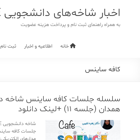
د
دن
اخبار شاخه‌های دانشجویی IEEE
ز
حتوا
به همراه راهنمای ثبت نام و پرداخت هزینه عضویت
خانه
اطلاعیه و اخبار
ثبت نام/ت
کافه ساینس
همدان (جلسه ۱۱) +لینک دانلود
جلسات کافه ساینس 
مدارهای الکتریکی» 