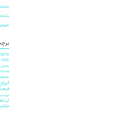
شاخه 
شاخه 
عمومی
برچس
 BZTE
IEEE
h
بخش ای
t Home
webinar
ایران EE
فرهنگ
مهندسی 
ارتباط
ماشی