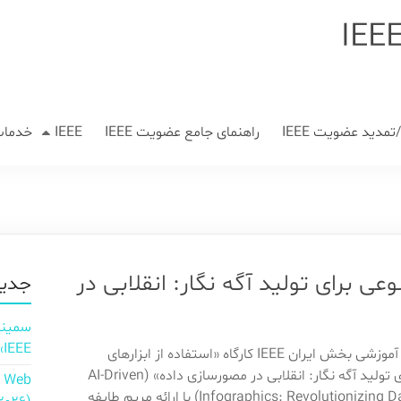
مدید عضویت IEEE
راهنمای جامع عضویت IEEE
IEEE
خدمات
ی برای تولید آگه نگار: انقلابی در
جدید
IEEE»
کمیته فعالیت‌های آموزشی بخش ایران IEEE کارگاه «استفاده از ابزارهای
هوش مصنوعی برای تولید آگه نگار: انقلابی در مصورسازی داده» (AI-Driven
n Web
Infographics: Revolutionizing Data Visualization) با ارائه‌ مریم طایفه