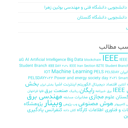
دانشجویی دانشگاه فنی و مهندسی بوئین زهرا
دانشجویی دانشگاه گلستان
ب‌ مطالب
IEEE
AI
Big Data
5G
Artificial Intelligence
IEEE
blockchain
Student Branch
IEEE Iran Section BZTE Student Branc
IEEE DAY 2020
Machine Learning
PELS
ران
IOT
PELSDAY
PELSDAY2022
Power and energy society day 2021
Smar
بخش
اینترنت اشیا
اقتصاد دیجیتال
الگوریتم
آنلاین
بخش ایران
رایگان
IE
صنعت برق
برق
خبرنامه
رباتیک
فاوا
فراخوان
مهندسی برق
مجازی
ستان علوم
مخابرات
مسابقه
وبینار
هوش مصنوعی
پژوهشگاه
کامپیوتر
وب پژوهی
ات و فناوری اطلاعات
کارگاه
کنفرانس
یادگیری
کلان داده
ن