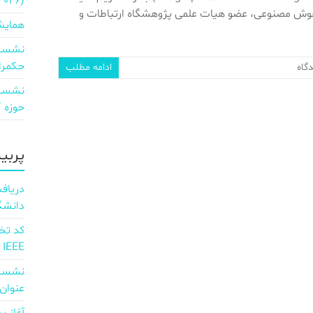
2026)
ش مصنوعی، عضو هیات علمی پژوهشگاه ارتباطات و
همایش
نشست 
حکمرا
گاه
ادامه مطلب
نشست 
حوزه ICT و اقتصاد دیجیتال»
پربی
دانشگ
IEEE
نشست 
عنوان d full Integration of AI and 6G