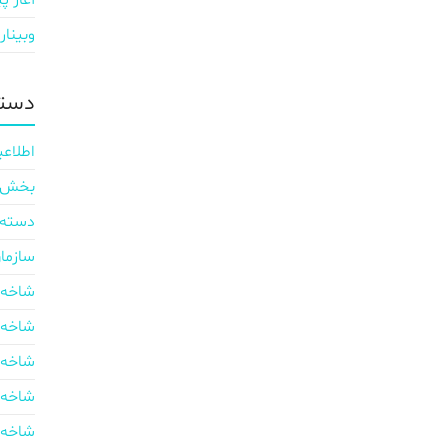
آغاز پی
وبینار
دسته
اطلاعی
بخش ایر
دسته‌
سازما
شاخه 
شاخه 
شاخه 
شاخه 
شاخه 