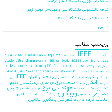
شاخه دانشجویی دانشگاه علم و فرهنگ
شاخه دانشجویی دانشگاه فنی و مهندسی بوئین زهرا
شاخه دانشجویی دانشگاه گلستان
عمومی
برچسب‌ مطالب
IEEE
AI
Big Data
5G
Artificial Intelligence
IEEE BZTE
blockchain
Student Branch
IEEE
IEEE Iran Section BZTE Student Branch
IEEE DAY 2020
Machine Learning
PELS
بخش ایران
PELSDAY2022
IOT
PELSDAY
Power and energy society day 2021
اقتصاد
Smart Home
آنلاین
webinar
بخش ایران IEEE
اینترنت اشیا
دیجیتال
الگوریتم
برق
بخش ایران
رایگان
صنعت برق
فرهنگستان علوم
خبرنامه
رباتیک
فاوا
فراخوان
مهندسی برق
مجازی
هوش
مخابرات
مسابقه
مهندسی کامپیوتر
وبینار
مصنوعی
پژوهشگاه ارتباطات و فناوری
وب پژوهی
اطلاعات
کارگاه
کنفرانس
یادگیری ماشین
کلان داده