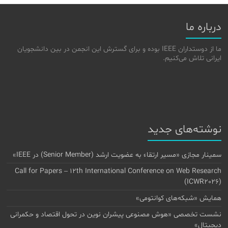
درباره ما
ما از دوستداران IEEE بوده و برای گسترش این انجمن در بین دانشجویان
ایرانی تلاش می‌کنیم.
نوشته‌های جدید
سمینار مجازی «مسیر ارتقاء به عضویت ارشد (Senior Member) در IEEE»
Call for Papers – 12th International Conference on Web Research
(ICWR2026)
همایش «شبکه‌های کوانتومی»
نشست تخصصی «هوش مصنوعی پیشران نوین در تحول اقتصاد و حکمرانی
دیجیتال»