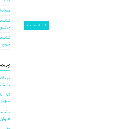
2026)
همایش
نشست 
ادامه مطلب
حکمرا
نشست 
حوزه ICT و اقتصاد دیجیتال»
پربی
دانشگ
IEEE
نشست 
عنوان d full Integration of AI and 6G