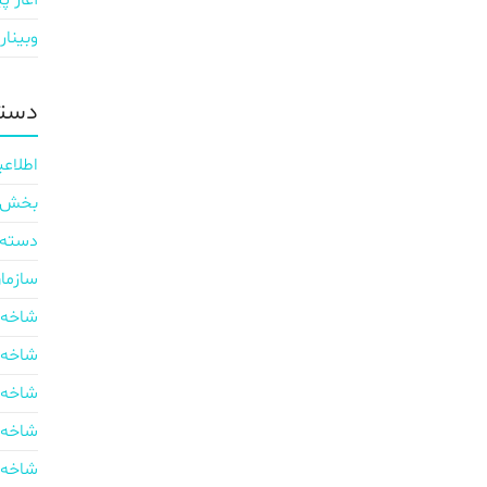
آغاز پی
وبینار
دسته
اطلاعی
بخش ایر
دسته‌
سازما
شاخه 
شاخه 
شاخه 
شاخه 
شاخه 