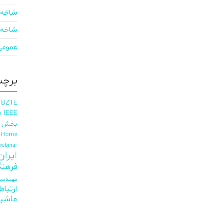
شاخه 
شاخه 
عمومی
برچس
 BZTE
IEEE
h
بخش ای
t Home
webinar
ایران EE
فرهنگ
مهندسی 
ارتباط
ماشی