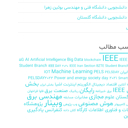
دانشجویی دانشگاه فنی و مهندسی بوئین زهرا
دانشجویی دانشگاه گلستان
ب‌ مطالب
IEEE
AI
Big Data
5G
Artificial Intelligence
IEEE
blockchain
Student Branch
IEEE Iran Section BZTE Student Branc
IEEE DAY 2020
Machine Learning
PELS
ران
IOT
PELSDAY
PELSDAY2022
Power and energy society day 2021
Smar
بخش
اینترنت اشیا
اقتصاد دیجیتال
الگوریتم
آنلاین
بخش ایران
رایگان
IE
صنعت برق
برق
خبرنامه
رباتیک
فاوا
فراخوان
مهندسی برق
مجازی
ستان علوم
مخابرات
مسابقه
وبینار
هوش مصنوعی
پژوهشگاه
کامپیوتر
وب پژوهی
ات و فناوری اطلاعات
کارگاه
کنفرانس
یادگیری
کلان داده
ن