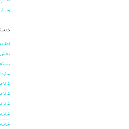
آغاز پی
وبینار
دسته
اطلاعی
بخش ایر
دسته‌
سازما
شاخه 
شاخه 
شاخه 
شاخه 
شاخه 