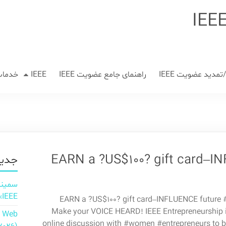
مدید عضویت IEEE
راهنمای جامع عضویت IEEE
IEEE
خدمات
EARN a ?US$100? gift card–IN
جدید
IEEE»
EARN a ?US$100? gift card–INFLUENCE future #I
Make your VOICE HEARD! IEEE Entrepreneurship 
n Web
online discussion with #women #entrepreneurs to b