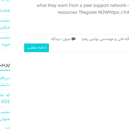
2026)
what they want from a peer support network
همایش
resources ?Register NOWhttps://l
نشست 
حکمرا
نشست 
ه فنی و مهندسی بوئین زهرا
بدون دیدگاه
حوزه ICT و اقتصاد دیجیتال»
ادامه مطلب
پربی
دانشگ
IEEE
نشست 
عنوان d full Integration of AI and 6G