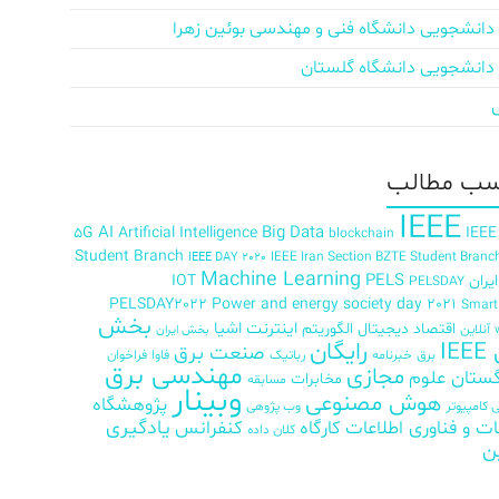
دانشجویی دانشگاه فنی و مهندسی بوئین زهرا
دانشجویی دانشگاه گلستان
ب‌ مطالب
IEEE
AI
Big Data
5G
Artificial Intelligence
IEEE
blockchain
Student Branch
IEEE Iran Section BZTE Student Branc
IEEE DAY 2020
Machine Learning
PELS
ران
IOT
PELSDAY
PELSDAY2022
Power and energy society day 2021
Smar
بخش
اینترنت اشیا
اقتصاد دیجیتال
الگوریتم
آنلاین
بخش ایران
رایگان
IE
صنعت برق
برق
خبرنامه
رباتیک
فاوا
فراخوان
مهندسی برق
مجازی
ستان علوم
مخابرات
مسابقه
وبینار
هوش مصنوعی
پژوهشگاه
کامپیوتر
وب پژوهی
ات و فناوری اطلاعات
کارگاه
کنفرانس
یادگیری
کلان داده
ن