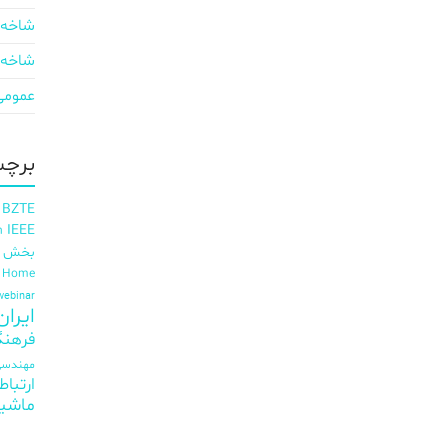
شاخه 
شاخه 
عمومی
برچس
 BZTE
IEEE
h
بخش ای
t Home
webinar
ایران EE
فرهنگ
مهندسی 
ارتباط
ماشی