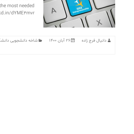
–the most needed
nkd.in/dYME4mvr
دانیال فرج زاده
۲۶ آبان ۱۴۰۰
شاخه دانشجویی دانشگا