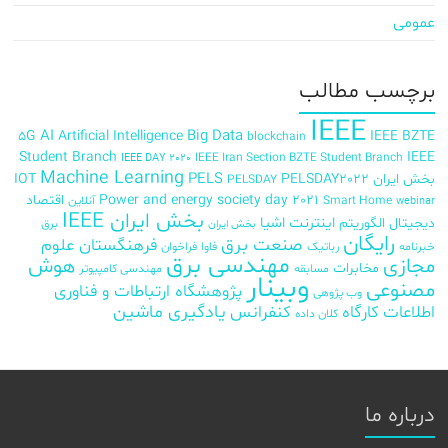
عمومی
برچسب‌ مطالب
IEEE
AI
Big Data
5G
Artificial Intelligence
IEEE BZTE
blockchain
Student Branch
IEEE
IEEE Iran Section BZTE Student Branch
IEEE DAY 2020
Machine Learning
PELS
بخش ایران
PELSDAY2022
IOT
PELSDAY
Power and energy society day 2021
اقتصاد
Smart Home
آنلاین
webinar
بخش ایران IEEE
اینترنت اشیا
دیجیتال
الگوریتم
برق
بخش ایران
رایگان
صنعت برق
فرهنگستان علوم
خبرنامه
رباتیک
فاوا
فراخوان
مهندسی برق
مجازی
هوش
مخابرات
مسابقه
مهندسی کامپیوتر
وبینار
مصنوعی
پژوهشگاه ارتباطات و فناوری
وب پژوهی
اطلاعات
کارگاه
کنفرانس
یادگیری ماشین
کلان داده
درباره ما