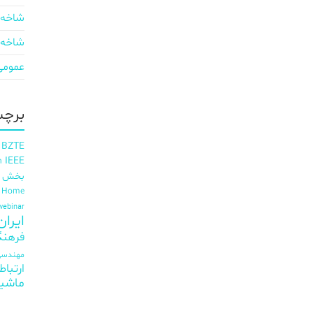
شاخه 
شاخه 
عمومی
برچس
 BZTE
IEEE
h
بخش ای
t Home
webinar
ایران EE
فرهنگ
مهندسی 
ارتباط
ماشی