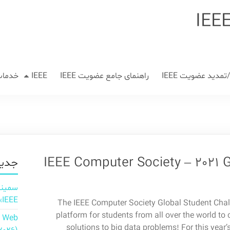
مدید عضویت IEEE
راهنمای جامع عضویت IEEE
IEEE
خدمات
IEEE Computer Society – 2021 G
جدید
IEEE»
The IEEE Computer Society Global Student Chal
platform for students from all over the world to 
n Web
solutions to big data problems! For this year’