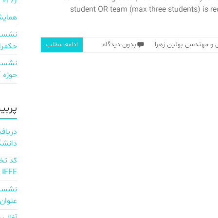
2026)
student OR team (max three students) is re
همایش
نشست 
 و مهندسی بوئین زهرا
بدون دیدگاه
ادامه مطلب
حکمرا
نشست 
حوزه ICT و اقتصاد دیجیتال»
پربی
دانشگ
IEEE
نشست 
عنوان d full Integration of AI and 6G