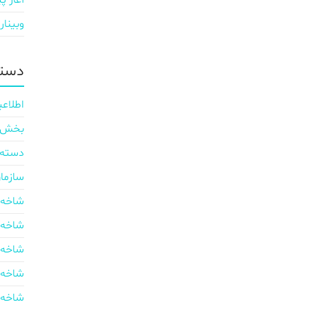
آغاز پی
وبینار
دسته
اطلاعی
بخش ایر
دسته‌
سازما
شاخه 
شاخه 
شاخه 
شاخه 
شاخه 