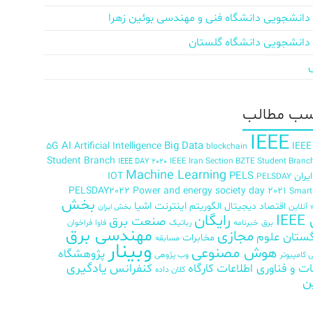
دانشجویی دانشگاه فنی و مهندسی بوئین زهرا
دانشجویی دانشگاه گلستان
ب‌ مطالب
IEEE
AI
Big Data
5G
Artificial Intelligence
IEEE
blockchain
Student Branch
IEEE Iran Section BZTE Student Branc
IEEE DAY 2020
Machine Learning
PELS
ران
IOT
PELSDAY
PELSDAY2022
Power and energy society day 2021
Smar
بخش
اینترنت اشیا
اقتصاد دیجیتال
الگوریتم
آنلاین
بخش ایران
رایگان
IE
صنعت برق
برق
خبرنامه
رباتیک
فاوا
فراخوان
مهندسی برق
مجازی
ستان علوم
مخابرات
مسابقه
وبینار
هوش مصنوعی
پژوهشگاه
کامپیوتر
وب پژوهی
ات و فناوری اطلاعات
کارگاه
کنفرانس
یادگیری
کلان داده
ن