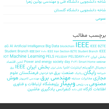
شاخه دانشجویی دانشگاه فنی و مهندسی بوئین زهرا
شاخه دانشجویی دانشگاه گلستان
عمومی
برچسب‌ مطالب
IEEE
AI
Big Data
5G
Artificial Intelligence
IEEE BZTE
blockchain
Student Branch
IEEE
IEEE Iran Section BZTE Student Branch
IEEE DAY 2020
Machine Learning
PELS
بخش ایران
PELSDAY2022
IOT
PELSDAY
Power and energy society day 2021
اقتصاد
Smart Home
آنلاین
webinar
بخش ایران IEEE
اینترنت اشیا
دیجیتال
الگوریتم
برق
بخش ایران
رایگان
صنعت برق
فرهنگستان علوم
خبرنامه
رباتیک
فاوا
فراخوان
مهندسی برق
مجازی
هوش
مخابرات
مسابقه
مهندسی کامپیوتر
وبینار
مصنوعی
پژوهشگاه ارتباطات و فناوری
وب پژوهی
اطلاعات
کارگاه
کنفرانس
یادگیری ماشین
کلان داده