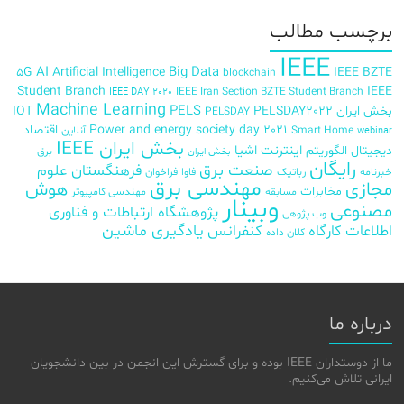
برچسب‌ مطالب
IEEE
AI
Big Data
5G
Artificial Intelligence
IEEE BZTE
blockchain
Student Branch
IEEE
IEEE Iran Section BZTE Student Branch
IEEE DAY 2020
Machine Learning
PELS
بخش ایران
PELSDAY2022
IOT
PELSDAY
Power and energy society day 2021
اقتصاد
Smart Home
آنلاین
webinar
بخش ایران IEEE
اینترنت اشیا
دیجیتال
الگوریتم
برق
بخش ایران
رایگان
صنعت برق
فرهنگستان علوم
خبرنامه
رباتیک
فاوا
فراخوان
مهندسی برق
مجازی
هوش
مخابرات
مسابقه
مهندسی کامپیوتر
وبینار
مصنوعی
پژوهشگاه ارتباطات و فناوری
وب پژوهی
اطلاعات
کارگاه
کنفرانس
یادگیری ماشین
کلان داده
درباره ما
ما از دوستداران IEEE بوده و برای گسترش این انجمن در بین دانشجویان
ایرانی تلاش می‌کنیم.