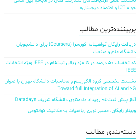
نشست علمی «رهیافت‌های مشارکت فعال در مجامع بین‌المللی
حوزه ICT و اقتصاد دیجیتال»
پربیننده‌ترین مطالب
دریافت رایگان گواهینامه کورسرا (Coursera) برای دانشجویان
دانشگاه علم و صنعت
کد تخفیف ۵۰ درصد در کارمزد ریالی ثبت‌نام در IEEE ویژه انتخابات
IEEE
نشست تخصصی گروه الگوریتم و محاسبات دانشگاه تهران با عنوان
Toward full Integration of AI and 6G
آغاز پیش‌ ثبت‌نام رویداد داده‌کاوی دانشگاه شریف Datadays
وبینار رایگان: مسیر نوین ریاضیات به مکانیک کوانتومی
دسته‌بندی مطالب