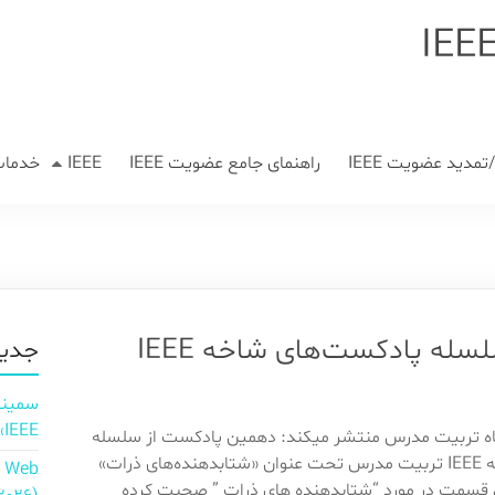
مدید عضویت IEEE
راهنمای جامع عضویت IEEE
IEEE
خدمات
پادکست «شتابدهنده‌های ذرات» از سلسله پادکست‌های شاخه IEEE
جدید
IEEE»
IE دانشگاه تربیت مدرس منتشر میکند: دهمین پادکست از سلسله
پادکست های شاخه IEEE تربیت مدرس تحت عنوان «شتابدهنده‌های ذرات»
n Web
 قسمت در مورد “شتابدهنده های ذرات ” صحبت کرده