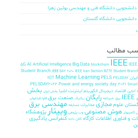
دانشجویی دانشگاه فنی و مهندسی بوئین زهرا
دانشجویی دانشگاه گلستان
ب‌ مطالب
IEEE
AI
Big Data
5G
Artificial Intelligence
IEEE
blockchain
Student Branch
IEEE Iran Section BZTE Student Branc
IEEE DAY 2020
Machine Learning
PELS
ران
IOT
PELSDAY
PELSDAY2022
Power and energy society day 2021
Smar
بخش
اینترنت اشیا
اقتصاد دیجیتال
الگوریتم
آنلاین
بخش ایران
رایگان
IE
صنعت برق
برق
خبرنامه
رباتیک
فاوا
فراخوان
مهندسی برق
مجازی
ستان علوم
مخابرات
مسابقه
وبینار
هوش مصنوعی
پژوهشگاه
کامپیوتر
وب پژوهی
ات و فناوری اطلاعات
کارگاه
کنفرانس
یادگیری
کلان داده
ن