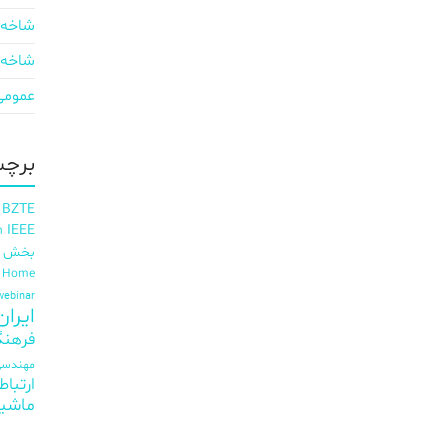
شاخه 
شاخه 
عمومی
برچس
 BZTE
IEEE
h
بخش ای
t Home
webinar
ایران EE
فرهنگ
مهندسی 
ارتباط
ماشی