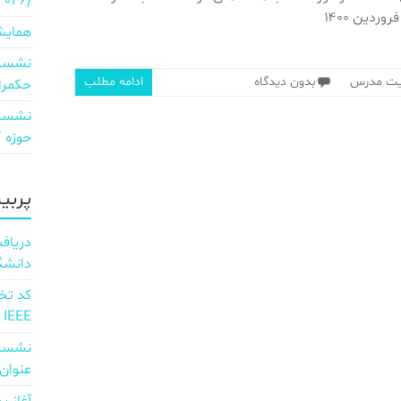
2026)
وردین ۱۴۰۰
همایش
نشست 
بیت مدرس
بدون دیدگاه
ادامه مطلب
حکمرا
نشست 
حوزه ICT و اقتصاد دیجیتال»
پربی
دانشگ
IEEE
نشست 
عنوان d full Integration of AI and 6G