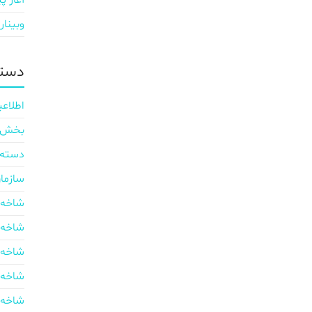
آغاز پی
وبینار
دسته
اطلاعی
بخش ایر
دسته‌
سازما
شاخه 
شاخه 
شاخه 
شاخه 
شاخه 