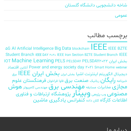
شاخه دانشجویی دانشگاه گلستان
عمومی
برچسب‌ مطالب
IEEE
AI
Big Data
5G
Artificial Intelligence
IEEE BZTE
blockchain
Student Branch
IEEE
IEEE Iran Section BZTE Student Branch
IEEE DAY 2020
Machine Learning
PELS
بخش ایران
PELSDAY2022
IOT
PELSDAY
Power and energy society day 2021
اقتصاد
Smart Home
آنلاین
webinar
بخش ایران IEEE
اینترنت اشیا
دیجیتال
الگوریتم
برق
بخش ایران
رایگان
صنعت برق
فرهنگستان علوم
خبرنامه
رباتیک
فاوا
فراخوان
مهندسی برق
مجازی
هوش
مخابرات
مسابقه
مهندسی کامپیوتر
وبینار
مصنوعی
پژوهشگاه ارتباطات و فناوری
وب پژوهی
اطلاعات
کارگاه
کنفرانس
یادگیری ماشین
کلان داده
درباره ما