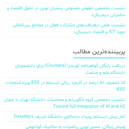
نشست تخصصی «هوش مصنوعی پیشران نوین در تحول اقتصاد و
حکمرانی دیجیتال»
نشست علمی «رهیافت‌های مشارکت فعال در مجامع بین‌المللی
حوزه ICT و اقتصاد دیجیتال»
پربیننده‌ترین مطالب
دریافت رایگان گواهینامه کورسرا (Coursera) برای دانشجویان
دانشگاه علم و صنعت
کد تخفیف ۵۰ درصد در کارمزد ریالی ثبت‌نام در IEEE ویژه انتخابات
IEEE
نشست تخصصی گروه الگوریتم و محاسبات دانشگاه تهران با عنوان
Toward full Integration of AI and 6G
آغاز پیش‌ ثبت‌نام رویداد داده‌کاوی دانشگاه شریف Datadays
وبینار رایگان: مسیر نوین ریاضیات به مکانیک کوانتومی