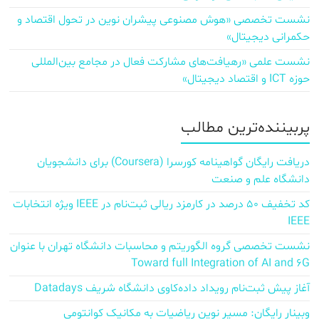
نشست تخصصی «هوش مصنوعی پیشران نوین در تحول اقتصاد و
حکمرانی دیجیتال»
نشست علمی «رهیافت‌های مشارکت فعال در مجامع بین‌المللی
حوزه ICT و اقتصاد دیجیتال»
پربیننده‌ترین مطالب
دریافت رایگان گواهینامه کورسرا (Coursera) برای دانشجویان
دانشگاه علم و صنعت
کد تخفیف ۵۰ درصد در کارمزد ریالی ثبت‌نام در IEEE ویژه انتخابات
IEEE
نشست تخصصی گروه الگوریتم و محاسبات دانشگاه تهران با عنوان
Toward full Integration of AI and 6G
آغاز پیش‌ ثبت‌نام رویداد داده‌کاوی دانشگاه شریف Datadays
وبینار رایگان: مسیر نوین ریاضیات به مکانیک کوانتومی