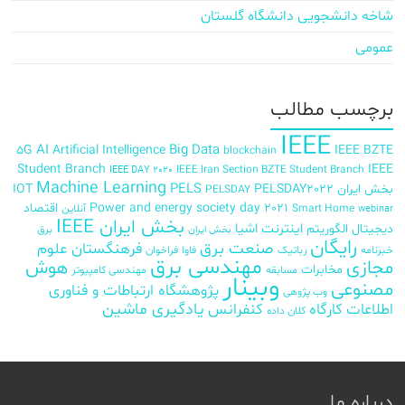
شاخه دانشجویی دانشگاه گلستان
عمومی
برچسب‌ مطالب
IEEE
AI
Big Data
5G
Artificial Intelligence
IEEE BZTE
blockchain
Student Branch
IEEE
IEEE Iran Section BZTE Student Branch
IEEE DAY 2020
Machine Learning
PELS
بخش ایران
PELSDAY2022
IOT
PELSDAY
Power and energy society day 2021
اقتصاد
Smart Home
آنلاین
webinar
بخش ایران IEEE
اینترنت اشیا
دیجیتال
الگوریتم
برق
بخش ایران
رایگان
صنعت برق
فرهنگستان علوم
خبرنامه
رباتیک
فاوا
فراخوان
مهندسی برق
مجازی
هوش
مخابرات
مسابقه
مهندسی کامپیوتر
وبینار
مصنوعی
پژوهشگاه ارتباطات و فناوری
وب پژوهی
اطلاعات
کارگاه
کنفرانس
یادگیری ماشین
کلان داده
درباره ما