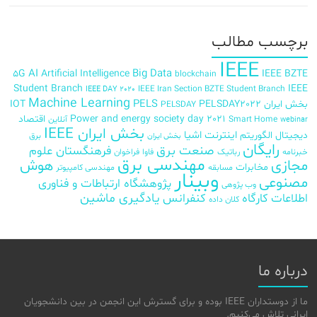
برچسب‌ مطالب
IEEE
AI
Big Data
5G
Artificial Intelligence
IEEE BZTE
blockchain
Student Branch
IEEE
IEEE Iran Section BZTE Student Branch
IEEE DAY 2020
Machine Learning
PELS
بخش ایران
PELSDAY2022
IOT
PELSDAY
Power and energy society day 2021
اقتصاد
Smart Home
آنلاین
webinar
بخش ایران IEEE
اینترنت اشیا
دیجیتال
الگوریتم
برق
بخش ایران
رایگان
صنعت برق
فرهنگستان علوم
خبرنامه
رباتیک
فاوا
فراخوان
مهندسی برق
مجازی
هوش
مخابرات
مسابقه
مهندسی کامپیوتر
وبینار
مصنوعی
پژوهشگاه ارتباطات و فناوری
وب پژوهی
اطلاعات
کارگاه
کنفرانس
یادگیری ماشین
کلان داده
درباره ما
ما از دوستداران IEEE بوده و برای گسترش این انجمن در بین دانشجویان
ایرانی تلاش می‌کنیم.