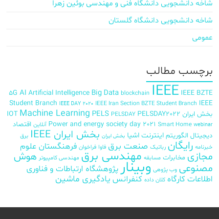
شاخه دانشجویی دانشگاه فنی و مهندسی بوئین زهرا
شاخه دانشجویی دانشگاه گلستان
عمومی
برچسب‌ مطالب
IEEE
AI
Big Data
5G
Artificial Intelligence
IEEE BZTE
blockchain
Student Branch
IEEE
IEEE Iran Section BZTE Student Branch
IEEE DAY 2020
Machine Learning
PELS
بخش ایران
PELSDAY2022
IOT
PELSDAY
Power and energy society day 2021
اقتصاد
Smart Home
آنلاین
webinar
بخش ایران IEEE
اینترنت اشیا
دیجیتال
الگوریتم
برق
بخش ایران
رایگان
صنعت برق
فرهنگستان علوم
خبرنامه
رباتیک
فاوا
فراخوان
مهندسی برق
مجازی
هوش
مخابرات
مسابقه
مهندسی کامپیوتر
وبینار
مصنوعی
پژوهشگاه ارتباطات و فناوری
وب پژوهی
اطلاعات
کارگاه
کنفرانس
یادگیری ماشین
کلان داده