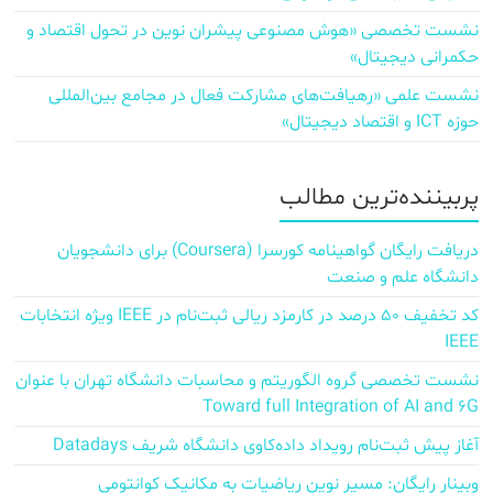
نشست تخصصی «هوش مصنوعی پیشران نوین در تحول اقتصاد و
حکمرانی دیجیتال»
نشست علمی «رهیافت‌های مشارکت فعال در مجامع بین‌المللی
حوزه ICT و اقتصاد دیجیتال»
پربیننده‌ترین مطالب
دریافت رایگان گواهینامه کورسرا (Coursera) برای دانشجویان
دانشگاه علم و صنعت
کد تخفیف ۵۰ درصد در کارمزد ریالی ثبت‌نام در IEEE ویژه انتخابات
IEEE
نشست تخصصی گروه الگوریتم و محاسبات دانشگاه تهران با عنوان
Toward full Integration of AI and 6G
آغاز پیش‌ ثبت‌نام رویداد داده‌کاوی دانشگاه شریف Datadays
وبینار رایگان: مسیر نوین ریاضیات به مکانیک کوانتومی