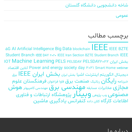
شاخه دانشجویی دانشگاه گلستان
عمومی
برچسب‌ مطالب
IEEE
AI
Big Data
5G
Artificial Intelligence
IEEE BZTE
blockchain
Student Branch
IEEE
IEEE Iran Section BZTE Student Branch
IEEE DAY 2020
Machine Learning
PELS
بخش ایران
PELSDAY2022
IOT
PELSDAY
Power and energy society day 2021
اقتصاد
Smart Home
آنلاین
webinar
بخش ایران IEEE
اینترنت اشیا
دیجیتال
الگوریتم
برق
بخش ایران
رایگان
صنعت برق
فرهنگستان علوم
خبرنامه
رباتیک
فاوا
فراخوان
مهندسی برق
مجازی
هوش
مخابرات
مسابقه
مهندسی کامپیوتر
وبینار
مصنوعی
پژوهشگاه ارتباطات و فناوری
وب پژوهی
اطلاعات
کارگاه
کنفرانس
یادگیری ماشین
کلان داده
درباره ما