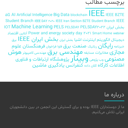
برچسب‌ مطالب
IEEE
AI
Big Data
5G
Artificial Intelligence
IEEE BZTE
blockchain
Student Branch
IEEE
IEEE Iran Section BZTE Student Branch
IEEE DAY 2020
Machine Learning
PELS
بخش ایران
PELSDAY2022
IOT
PELSDAY
Power and energy society day 2021
اقتصاد
Smart Home
آنلاین
webinar
بخش ایران IEEE
اینترنت اشیا
دیجیتال
الگوریتم
برق
بخش ایران
رایگان
صنعت برق
فرهنگستان علوم
خبرنامه
رباتیک
فاوا
فراخوان
مهندسی برق
مجازی
هوش
مخابرات
مسابقه
مهندسی کامپیوتر
وبینار
مصنوعی
پژوهشگاه ارتباطات و فناوری
وب پژوهی
اطلاعات
کارگاه
کنفرانس
یادگیری ماشین
کلان داده
درباره ما
ما از دوستداران IEEE بوده و برای گسترش این انجمن در بین دانشجویان
ایرانی تلاش می‌کنیم.