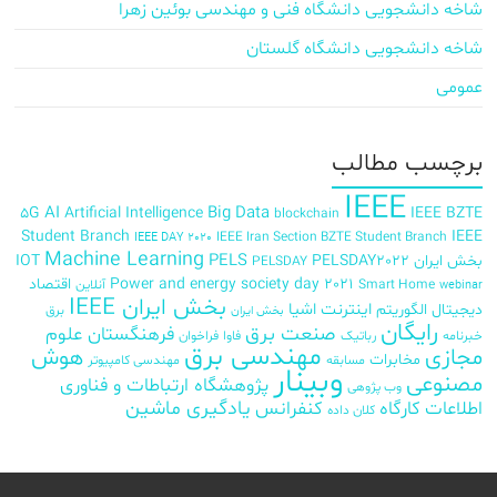
شاخه دانشجویی دانشگاه فنی و مهندسی بوئین زهرا
شاخه دانشجویی دانشگاه گلستان
عمومی
برچسب‌ مطالب
IEEE
AI
Big Data
5G
Artificial Intelligence
IEEE BZTE
blockchain
Student Branch
IEEE
IEEE Iran Section BZTE Student Branch
IEEE DAY 2020
Machine Learning
PELS
بخش ایران
PELSDAY2022
IOT
PELSDAY
Power and energy society day 2021
اقتصاد
Smart Home
آنلاین
webinar
بخش ایران IEEE
اینترنت اشیا
دیجیتال
الگوریتم
برق
بخش ایران
رایگان
صنعت برق
فرهنگستان علوم
خبرنامه
رباتیک
فاوا
فراخوان
مهندسی برق
مجازی
هوش
مخابرات
مسابقه
مهندسی کامپیوتر
وبینار
مصنوعی
پژوهشگاه ارتباطات و فناوری
وب پژوهی
اطلاعات
کارگاه
کنفرانس
یادگیری ماشین
کلان داده