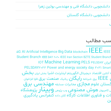
دانشجویی دانشگاه فنی و مهندسی بوئین زهرا
دانشجویی دانشگاه گلستان
ب‌ مطالب
IEEE
AI
Big Data
5G
Artificial Intelligence
IEEE
blockchain
Student Branch
IEEE Iran Section BZTE Student Branc
IEEE DAY 2020
Machine Learning
PELS
ران
IOT
PELSDAY
PELSDAY2022
Power and energy society day 2021
Smar
بخش
اینترنت اشیا
اقتصاد دیجیتال
الگوریتم
آنلاین
بخش ایران
رایگان
IE
صنعت برق
برق
خبرنامه
رباتیک
فاوا
فراخوان
مهندسی برق
مجازی
ستان علوم
مخابرات
مسابقه
وبینار
هوش مصنوعی
پژوهشگاه
کامپیوتر
وب پژوهی
ات و فناوری اطلاعات
کارگاه
کنفرانس
یادگیری
کلان داده
ن