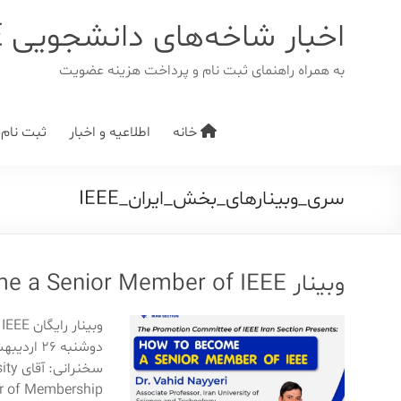
د
دن
اخبار شاخه‌های دانشجویی IEEE
ز
حتوا
به همراه راهنمای ثبت نام و پرداخت هزینه عضویت
خانه
اطلاعیه و اخبار
ثبت نام/ت
سری_وبینارهای_بخش_ایران_IEEE
وبینار How To Become a Senior Member of IEEE
سخنر
ir of Membership