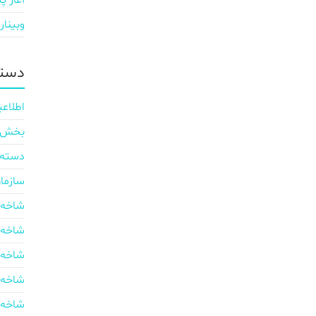
آغاز پی
وبینار
دسته
اطلاعی
بخش ایر
دسته‌
سازما
شاخه 
شاخه 
شاخه 
شاخه 
شاخه 