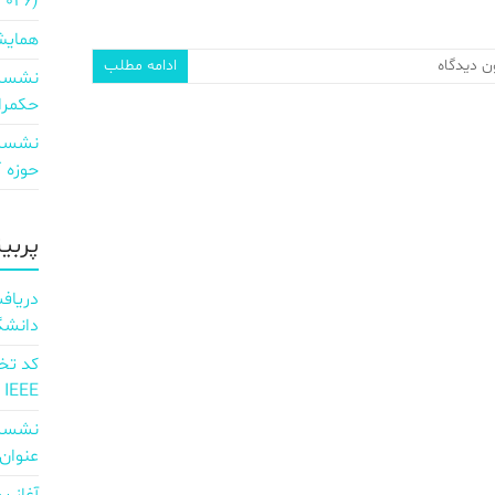
2026)
همایش
ن دیدگاه
ادامه مطلب
نشست 
حکمرا
نشست 
حوزه ICT و اقتصاد دیجیتال»
پربی
دانشگ
IEEE
نشست 
عنوان d full Integration of AI and 6G