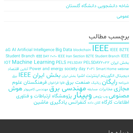
شاخه دانشجویی دانشگاه گلستان
عمومی
برچسب‌ مطالب
IEEE
AI
Big Data
5G
Artificial Intelligence
IEEE BZTE
blockchain
Student Branch
IEEE
IEEE Iran Section BZTE Student Branch
IEEE DAY 2020
Machine Learning
PELS
بخش ایران
PELSDAY2022
IOT
PELSDAY
Power and energy society day 2021
اقتصاد
Smart Home
آنلاین
webinar
بخش ایران IEEE
اینترنت اشیا
دیجیتال
الگوریتم
برق
بخش ایران
رایگان
صنعت برق
فرهنگستان علوم
خبرنامه
رباتیک
فاوا
فراخوان
مهندسی برق
مجازی
هوش
مخابرات
مسابقه
مهندسی کامپیوتر
وبینار
مصنوعی
پژوهشگاه ارتباطات و فناوری
وب پژوهی
اطلاعات
کارگاه
کنفرانس
یادگیری ماشین
کلان داده