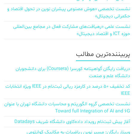
نشست تخصصی «هوش مصنوعی پیشران نوین در تحول اقتصاد و
حکمرانی دیجیتال»
نشست علمی «رهیافت‌های مشارکت فعال در مجامع بین‌المللی
حوزه ICT و اقتصاد دیجیتال»
پربیننده‌ترین مطالب
دریافت رایگان گواهینامه کورسرا (Coursera) برای دانشجویان
دانشگاه علم و صنعت
کد تخفیف ۵۰ درصد در کارمزد ریالی ثبت‌نام در IEEE ویژه انتخابات
IEEE
نشست تخصصی گروه الگوریتم و محاسبات دانشگاه تهران با عنوان
Toward full Integration of AI and 6G
آغاز پیش‌ ثبت‌نام رویداد داده‌کاوی دانشگاه شریف Datadays
وبینار رایگان: مسیر نوین ریاضیات به مکانیک کوانتومی