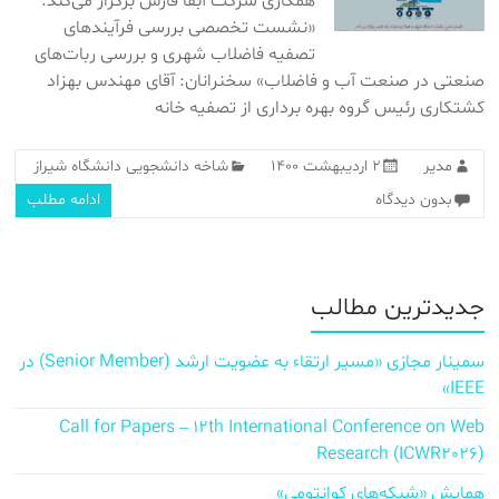
همکاری شرکت آبفا فارس برگزار می‌کند:
«نشست تخصصی بررسی فرآیندهای
تصفیه فاضلاب شهری و بررسی ربات‌های
صنعتی در صنعت آب و فاضلاب» سخنرانان: آقای مهندس بهزاد
کشتکاری رئیس گروه بهره برداری از تصفیه خانه
مدیر
۲ اردیبهشت ۱۴۰۰
شاخه دانشجویی دانشگاه شیراز
بدون دیدگاه
ادامه مطلب
جدیدترین مطالب
سمینار مجازی «مسیر ارتقاء به عضویت ارشد (Senior Member) در
IEEE»
Call for Papers – 12th International Conference on Web
Research (ICWR2026)
همایش «شبکه‌های کوانتومی»