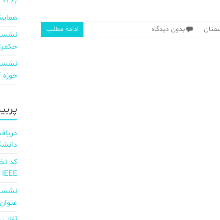
2026)
همایش
منان
بدون دیدگاه
ادامه مطلب
نشست 
حکمرا
نشست 
حوزه ICT و اقتصاد دیجیتال»
پربی
دانشگ
IEEE
نشست 
عنوان d full Integration of AI and 6G