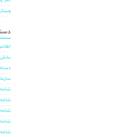
آغاز پی
وبینار
دسته
اطلاعی
بخش ایر
دسته‌
سازما
شاخه 
شاخه 
شاخه 
شاخه 
شاخه 