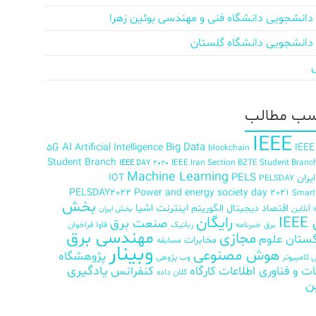
دانشجویی دانشگاه فنی و مهندسی بوئین زهرا
دانشجویی دانشگاه گلستان
ب‌ مطالب
IEEE
AI
Big Data
5G
Artificial Intelligence
IEEE
blockchain
Student Branch
IEEE Iran Section BZTE Student Branc
IEEE DAY 2020
Machine Learning
PELS
ران
IOT
PELSDAY
PELSDAY2022
Power and energy society day 2021
Smar
بخش
اینترنت اشیا
اقتصاد دیجیتال
الگوریتم
آنلاین
بخش ایران
رایگان
IE
صنعت برق
برق
خبرنامه
رباتیک
فاوا
فراخوان
مهندسی برق
مجازی
ستان علوم
مخابرات
مسابقه
وبینار
هوش مصنوعی
پژوهشگاه
کامپیوتر
وب پژوهی
ات و فناوری اطلاعات
کارگاه
کنفرانس
یادگیری
کلان داده
ن