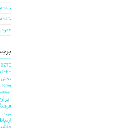
شاخه 
شاخه 
عمومی
برچس
 BZTE
IEEE
h
بخش ای
t Home
webinar
ایران EE
فرهنگ
مهندسی 
ارتباط
ماشی