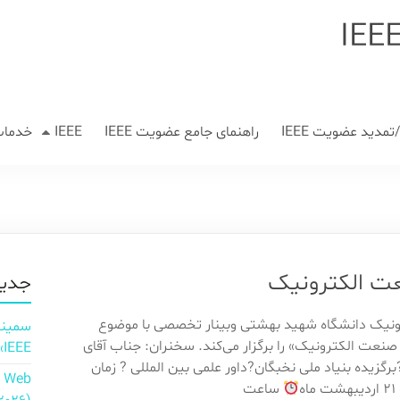
مدید عضویت IEEE
راهنمای جامع عضویت IEEE
IEEE
خدمات
عت الکترونیک
جدید
ونیک دانشگاه شهید بهشتی وبینار تخصصی با موضوع
 صنعت الکترونیک» را برگزار می‌کند. سخنران: جناب آقای
IEEE»
رگزیده بنیاد ملی نخبگان?داور علمی بین المللی ? زمان
n Web
ه
ساعت