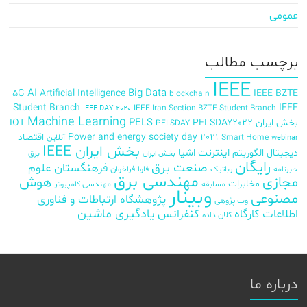
عمومی
برچسب‌ مطالب
IEEE
AI
Big Data
5G
Artificial Intelligence
IEEE BZTE
blockchain
Student Branch
IEEE
IEEE Iran Section BZTE Student Branch
IEEE DAY 2020
Machine Learning
PELS
بخش ایران
PELSDAY2022
IOT
PELSDAY
Power and energy society day 2021
اقتصاد
Smart Home
آنلاین
webinar
بخش ایران IEEE
اینترنت اشیا
دیجیتال
الگوریتم
برق
بخش ایران
رایگان
صنعت برق
فرهنگستان علوم
خبرنامه
رباتیک
فاوا
فراخوان
مهندسی برق
مجازی
هوش
مخابرات
مسابقه
مهندسی کامپیوتر
وبینار
مصنوعی
پژوهشگاه ارتباطات و فناوری
وب پژوهی
اطلاعات
کارگاه
کنفرانس
یادگیری ماشین
کلان داده
درباره ما