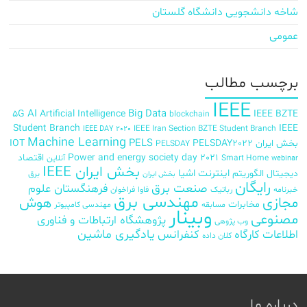
شاخه دانشجویی دانشگاه گلستان
عمومی
برچسب‌ مطالب
IEEE
AI
Big Data
5G
Artificial Intelligence
IEEE BZTE
blockchain
Student Branch
IEEE
IEEE Iran Section BZTE Student Branch
IEEE DAY 2020
Machine Learning
PELS
بخش ایران
PELSDAY2022
IOT
PELSDAY
Power and energy society day 2021
اقتصاد
Smart Home
آنلاین
webinar
بخش ایران IEEE
اینترنت اشیا
دیجیتال
الگوریتم
برق
بخش ایران
رایگان
صنعت برق
فرهنگستان علوم
خبرنامه
رباتیک
فاوا
فراخوان
مهندسی برق
مجازی
هوش
مخابرات
مسابقه
مهندسی کامپیوتر
وبینار
مصنوعی
پژوهشگاه ارتباطات و فناوری
وب پژوهی
اطلاعات
کارگاه
کنفرانس
یادگیری ماشین
کلان داده
درباره ما