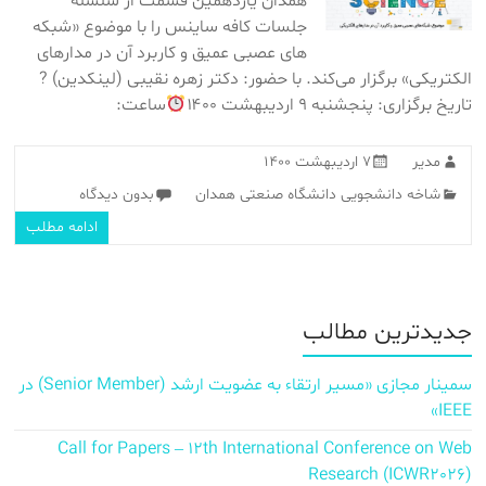
همدان یازدهمین قسمت از سلسله
جلسات کافه ساینس را با موضوع «شبکه
های عصبی عمیق و کاربرد آن در مدارهای
الکتریکی» برگزار می‌کند. با حضور: دکتر زهره نقیبی (لینکدین) ?
تاریخ برگزاری: پنجشنبه ۹ اردیبهشت ۱۴۰۰
ساعت:
مدیر
۷ اردیبهشت ۱۴۰۰
شاخه دانشجویی دانشگاه صنعتی همدان
بدون دیدگاه
ادامه مطلب
جدیدترین مطالب
سمینار مجازی «مسیر ارتقاء به عضویت ارشد (Senior Member) در
IEEE»
Call for Papers – 12th International Conference on Web
Research (ICWR2026)