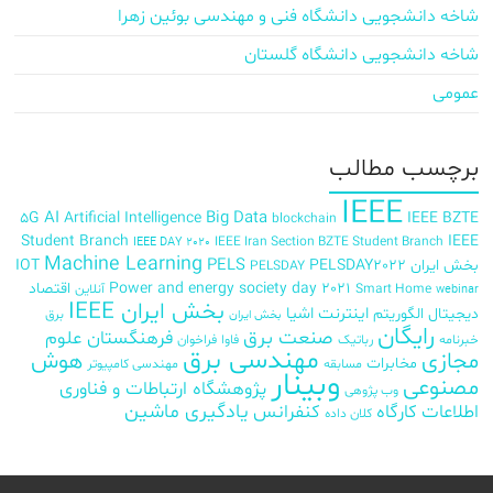
شاخه دانشجویی دانشگاه فنی و مهندسی بوئین زهرا
شاخه دانشجویی دانشگاه گلستان
عمومی
برچسب‌ مطالب
IEEE
AI
Big Data
5G
Artificial Intelligence
IEEE BZTE
blockchain
Student Branch
IEEE
IEEE Iran Section BZTE Student Branch
IEEE DAY 2020
Machine Learning
PELS
بخش ایران
PELSDAY2022
IOT
PELSDAY
Power and energy society day 2021
اقتصاد
Smart Home
آنلاین
webinar
بخش ایران IEEE
اینترنت اشیا
دیجیتال
الگوریتم
برق
بخش ایران
رایگان
صنعت برق
فرهنگستان علوم
خبرنامه
رباتیک
فاوا
فراخوان
مهندسی برق
مجازی
هوش
مخابرات
مسابقه
مهندسی کامپیوتر
وبینار
مصنوعی
پژوهشگاه ارتباطات و فناوری
وب پژوهی
اطلاعات
کارگاه
کنفرانس
یادگیری ماشین
کلان داده