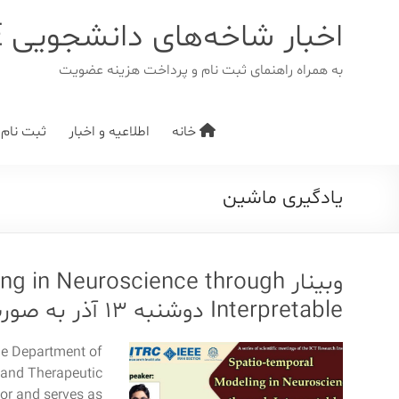
د
دن
اخبار شاخه‌های دانشجویی IEEE
ز
حتوا
به همراه راهنمای ثبت نام و پرداخت هزینه عضویت
خانه
اطلاعیه و اخبار
ثبت نام/ت
یادگیری ماشین
وبینار in Neuroscience through
Interpretable دوشنبه ۱۳ آذر به صورت حضوری و مجازی‎
the Department of
 and Therapeutic
tor and serves as