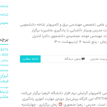
شاخه 
شاخه 
عمومی
ای علمی تخصصی مهندسی برق و کامپیوتر شاخه دانشجویی
ربیت مدرس وبینار «آشنایی با یادگیری ماشین» برگزار
هنده: مهندس موحد جمشیدی دانشجوی دکترا کنترل
برچس
مان : پنج شنبه ۱۶ اردیبهشت ۱۴۰۰
 BZTE
IEEE
h
تربیت مدرس
بدون دیدگاه
ادامه مطلب
بخش ای
t Home
webinar
ایران EE
فرهنگ
مهندسی 
ارتباط
کامپیوتر گرایش نرم افزار دانشگاه الزهرا برگزار می‌کند:
ماشی
«کارگاه آموزشی PYTHON» این کارگاه پیش‌نیاز دوره‌ی مهارت آموزی یادگیری
ه است. مدرس : زهرا منصوری
زمان برگزاری : چهارشنبه