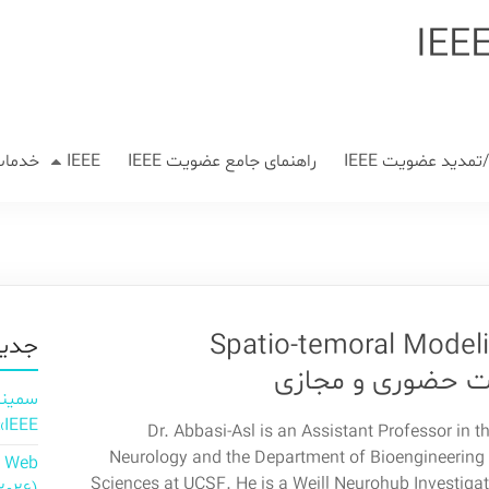
مدید عضویت IEEE
راهنمای جامع عضویت IEEE
IEEE
خدمات
Spatio-temoral Modeling 
جدید
IEEE»
Dr. Abbasi-Asl is an Assistant Professor in 
Neurology and the Department of Bioengineering
n Web
Sciences at UCSF. He is a Weill Neurohub Investiga