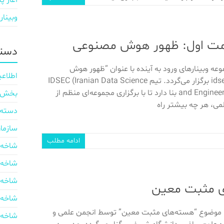
آغاز پی
وبینار
قسمت اول: ظهور هوش مصنوعی
دسته
موعه وبینارهای ورود به آینده با عنوان “ظهور هوش
اطلاعی
مصنوعی” توسط idsec برگزار می‌گردد. تیم IDSEC (Iranian Data Science
and Engineering Community) بنا دارد تا با برگزاری مجموعه‌ای منظم از
بخش ایر
می، هر چه بیشتر راه
دسته‌
سازما
ادامه مطلب
شاخه 
شاخه 
شاخه 
ای مثبت معین
شاخه 
با موضوع “هسته‌های مثبت معین” توسط انجمن علمی و
شاخه 