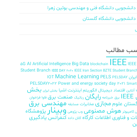
دانشجویی دانشگاه فنی و مهندسی بوئین زهرا
دانشجویی دانشگاه گلستان
ب‌ مطالب
IEEE
AI
Big Data
5G
Artificial Intelligence
IEEE
blockchain
Student Branch
IEEE Iran Section BZTE Student Branc
IEEE DAY 2020
Machine Learning
PELS
ران
IOT
PELSDAY
PELSDAY2022
Power and energy society day 2021
Smar
بخش
اینترنت اشیا
اقتصاد دیجیتال
الگوریتم
آنلاین
بخش ایران
رایگان
IE
صنعت برق
برق
خبرنامه
رباتیک
فاوا
فراخوان
مهندسی برق
مجازی
ستان علوم
مخابرات
مسابقه
وبینار
هوش مصنوعی
پژوهشگاه
کامپیوتر
وب پژوهی
ات و فناوری اطلاعات
کارگاه
کنفرانس
یادگیری
کلان داده
ن