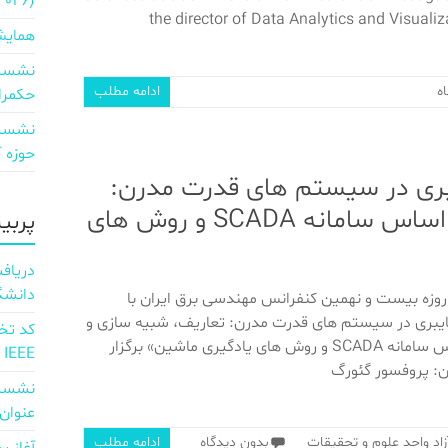
2026)
the director of Data Analytics and Visualiza
همایش
نشست 
ه
ادامه مطلب
حکمرا
نشست 
حوزه ICT و اقتصاد دیجیتال»
بری در سیستم ‏های قدرت مدرن:
تعاریف، شبیه ‏سازی و پیاده ‏سازی بر اساس سامانه SCADA و روش ‏های
پربی
دانشگ
روزه بیست و نهمین کنفرانس مهندسی برق ایران با
بری در سیستم ‏های قدرت مدرن: تعاریف، شبیه ‏سازی و
پیاده ‏سازی بر اساس سامانه SCADA و روش ‏های یادگیری ماشین» برگزار
IEEE
ن: پروفسور گئورگ
نشست 
عنوان d full Integration of AI and 6G
اد واحد علوم و تحقیقات
بدون دیدگاه
ادامه مطلب