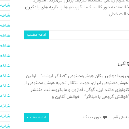
ه علوم ریاضی دانشگاه شریف برگزار می‌گردد. مدرس:
شاخه 
 خلاصه: به طور کلاسیک، الگوریتم ها و نظریه های یادگیری
 حالت خطی
شاخه 
شاخه 
ادامه مطلب
شاخه 
شاخه 
شاخه 
وعی
شاخه 
و رویدادهای رایگان هوش‌مصنوعی “فیلاگر ایونت” – اولین
شاخه 
ه هوش‌مصنوعی ایران، جهت انتقال تجربه هوش مصنوعی از
شاخه 
ولوژی مانند اپل، گوگل، آمازون و مایکروسافت منتشر
شاخه 
خوانش گروهی با فیلاگر” – خوانش آنلاین و
شاخه 
شاخه 
نعتی قم
بدون دیدگاه
ادامه مطلب
شاخه 